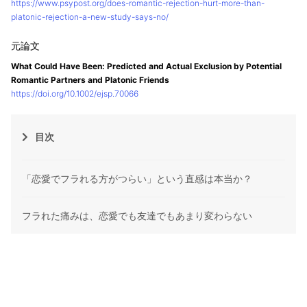
https://www.psypost.org/does-romantic-rejection-hurt-more-than-
platonic-rejection-a-new-study-says-no/
What Could Have Been: Predicted and Actual Exclusion by Potential
Romantic Partners and Platonic Friends
https://doi.org/10.1002/ejsp.70066
目次
「恋愛でフラれる方がつらい」という直感は本当か？
フラれた痛みは、恋愛でも友達でもあまり変わらない