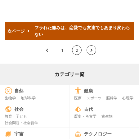
フラれた痛みは、恋愛でも友達でもあまり変わら
次ページ
ない
<
1
2
>
カテゴリー覧
自然
健康
生物学
地球科学
医療
スポーツ
脳科学
心理学
社会
古代
教育・子ども
歴史・考古学
古生物
社会問題・社会哲学
宇宙
テクノロジー