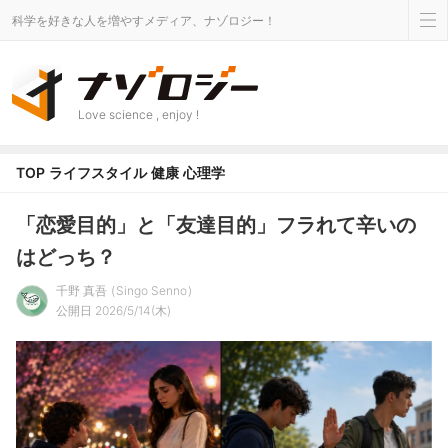
科学を好きな人を増やすメディア、ナゾロジー！
Love science , enjoy !
TOP
ライフスタイル
健康
心理学
「恋愛目的」と「友達目的」フラれて辛いの
はどっち？
千野 真吾
Singo Senno
公開日 2026/5/14(木)