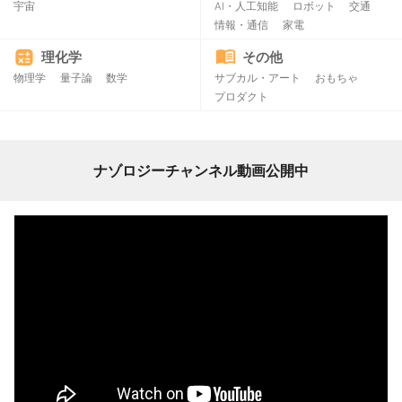
宇宙
AI・人工知能
ロボット
交通
情報・通信
家電
理化学
その他
物理学
量子論
数学
サブカル・アート
おもちゃ
プロダクト
ナゾロジーチャンネル動画公開中