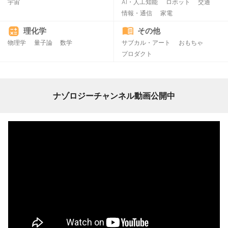
宇宙
AI・人工知能
ロボット
交通
情報・通信
家電
理化学
その他
物理学
量子論
数学
サブカル・アート
おもちゃ
プロダクト
ナゾロジーチャンネル動画公開中