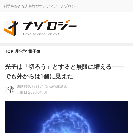
科学を好きな人を増やすメディア、ナゾロジー！
Love science , enjoy !
TOP
理化学
量子論
光子は「切ろう」とすると無限に増える――
でも外からは1個に見えた
川勝康弘
Yasuhiro Kawakatsu
公開日 2026/6/1(月)