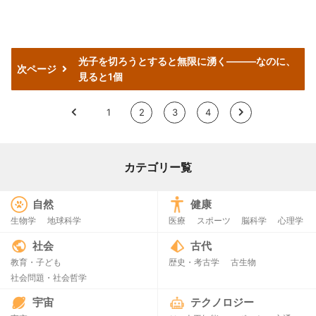
光子を切ろうとすると無限に湧く——―なのに、
次ページ
見ると1個
<
1
2
3
4
>
カテゴリー覧
自然
健康
生物学
地球科学
医療
スポーツ
脳科学
心理学
社会
古代
教育・子ども
歴史・考古学
古生物
社会問題・社会哲学
宇宙
テクノロジー