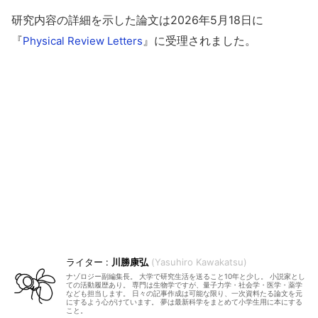
研究内容の詳細を示した論文は2026年5月18日に
『
』に受理されました。
Physical Review Letters
川勝康弘
Yasuhiro Kawakatsu
ナゾロジー副編集長。 大学で研究生活を送ること10年と少し。 小説家とし
ての活動履歴あり。 専門は生物学ですが、量子力学・社会学・医学・薬学
なども担当します。 日々の記事作成は可能な限り、一次資料たる論文を元
にするよう心がけています。 夢は最新科学をまとめて小学生用に本にする
こと。