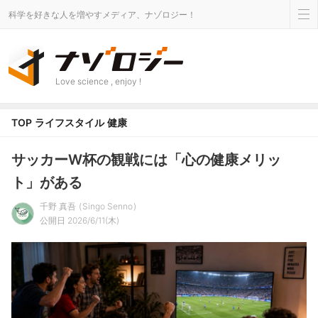
科学を好きな人を増やすメディア、ナゾロジー！
Love science , enjoy !
TOP
ライフスタイル
健康
サッカーW杯の観戦には「心の健康メリッ
ト」がある
千野 真吾
Singo Senno
公開日 2026/6/11(木)