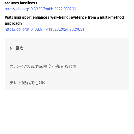
reduces loneliness
https://doi.org/10.3389/fpubh.2022.989706
Watching sport enhances well-being: evidence from a multi-method
approach
https://doi.org/10.1080/14413523.2024.2329831
目次
スポーツ観戦で幸福度が高まる傾向
テレビ観戦でもOK！