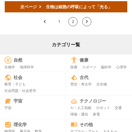
次ページ
生物は細胞の呼吸によって「光る」
<
1
2
>
カテゴリー覧
自然
健康
生物学
地球科学
医療
スポーツ
脳科学
心理学
社会
古代
教育・子ども
歴史・考古学
古生物
社会問題・社会哲学
宇宙
テクノロジー
宇宙
AI・人工知能
ロボット
交通
情報・通信
家電
理化学
その他
物理学
量子論
数学
サブカル・アート
おもちゃ