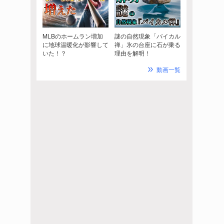
MLBのホームラン増加
謎の自然現象「バイカル
に地球温暖化が影響して
禅」氷の台座に石が乗る
いた！？
理由を解明！
動画一覧