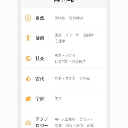
カテゴリー覧
自然
生物学
地球科学
医療
スポーツ
脳科学
健康
心理学
教育・子ども
社会
社会問題・社会哲学
古代
歴史・考古学
古生物
宇宙
宇宙
テクノ
AI・人工知能
ロボット
ロジー
交通
情報・通信
家電