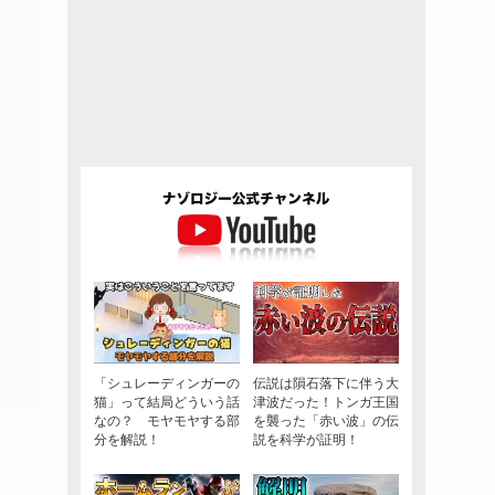
「シュレーディンガーの
伝説は隕石落下に伴う大
猫」って結局どういう話
津波だった！トンガ王国
なの？ モヤモヤする部
を襲った「赤い波」の伝
分を解説！
説を科学が証明！