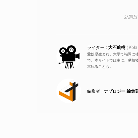
大石航樹
Koki
愛媛県生まれ。大学で福岡に
で、本サイトでは主に、動植物
本観ることも。
ナゾロジー 編集