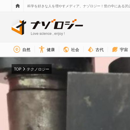
科学を好きな人を増やすメディア、ナゾロジー！世の中にある沢
Love science , enjoy !
社会
古代
宇宙
自然
健康
TOP
テクノロジー