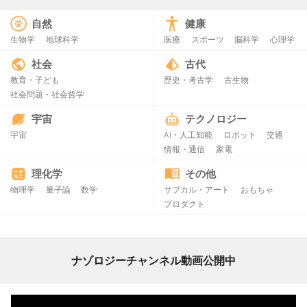
自然
健康
生物学
地球科学
医療
スポーツ
脳科学
心理学
社会
古代
教育・子ども
歴史・考古学
古生物
社会問題・社会哲学
宇宙
テクノロジー
宇宙
AI・人工知能
ロボット
交通
情報・通信
家電
理化学
その他
物理学
量子論
数学
サブカル・アート
おもちゃ
プロダクト
ナゾロジーチャンネル動画公開中