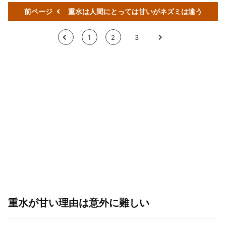
前ページ
重水は人間にとっては甘いがネズミは違う
<
1
2
3
>
重水が甘い理由は意外に難しい