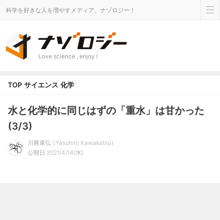
科学を好きな人を増やすメディア、ナゾロジー！
Love science , enjoy !
TOP
サイエンス
化学
水と化学的に同じはずの「重水」は甘かった
(3/3)
川勝康弘
Yasuhiro Kawakatsu
公開日 2021/4/14(水)