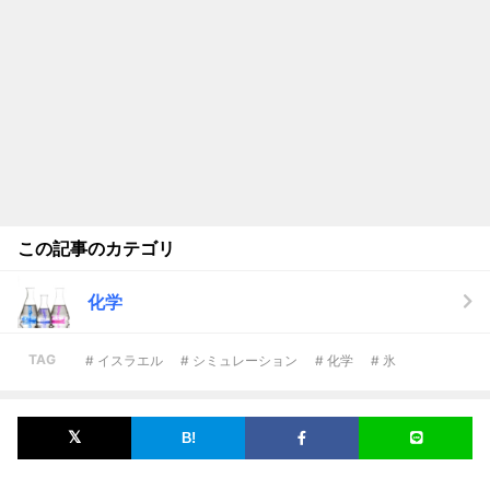
この記事のカテゴリ
化学
TAG
# イスラエル
# シミュレーション
# 化学
# 氷