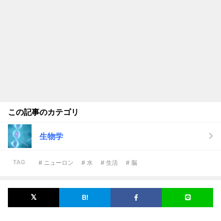
この記事のカテゴリ
生物学
TAG
# ニューロン
# 水
# 生活
# 脳