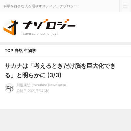
科学を好きな人を増やすメディア、ナゾロジー！
Love science , enjoy !
TOP
自然
生物学
サカナは「考えるときだけ脳を巨大化でき
る」と明らかに (3/3)
川勝康弘
Yasuhiro Kawakatsu
公開日 2021/7/14(水)