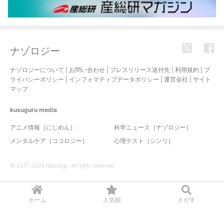
ナゾロジー
ナゾロジーについて
|
お問い合わせ
|
プレスリリース送付先
|
利用規約
|
プ
ライバシーポリシー
|
インフォマティブデータポリシー
|
運営会社
|
サイト
マップ
kusuguru
media
アニメ情報［にじめん］
科学ニュース［ナゾロジー］
メンタルケア［ココロジー］
心理テスト［シンリ］
© 2017-2026 nazology. all rights reserved.
ホーム
人気順
さがす