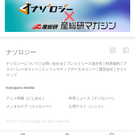
ナゾロジー
ナゾロジーについて
|
お問い合わせ
|
プレスリリース送付先
|
利用規約
|
プ
ライバシーポリシー
|
インフォマティブデータポリシー
|
運営会社
|
サイト
マップ
kusuguru
media
アニメ情報［にじめん］
科学ニュース［ナゾロジー］
メンタルケア［ココロジー］
心理テスト［シンリ］
© 2017-2026 nazology. all rights reserved.