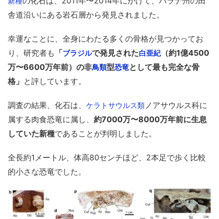
の化石は、2011年〜2014年にかけて、パラナ州の田
新種
舎道沿いにある岩石層から発見されました。
幸運なことに、全身にわたる多くの骨格が見つかってお
り、研究者も
「
で発見された
（約1億4500
ブラジル
白亜紀
万〜6600万年前）の非
型
として最も完全な骨
鳥類
恐竜
格」
と評しています。
調査の結果、化石は、
ノアサウルス科に
ケラトサウルス類
属する肉食恐竜に属し、
約7000万〜8000万年前に生息
していた新種
であることが判明しました。
全長約1メートル、体高80センチほど、2本足で歩く比較
的小さな恐竜でした。