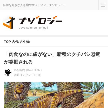
科学を好きな人を増やすメディア、ナゾロジー！
Love science , enjoy !
TOP
古代
古生物
「肉食なのに歯がない」新種のクチバシ恐竜
が発掘される
大石航樹
Koki Oishi
公開日 2021/11/19(金)