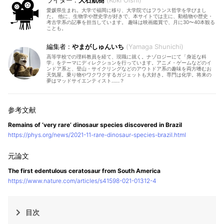
大石航樹
Koki Oishi
愛媛県生まれ。大学で福岡に移り、大学院ではフランス哲学を学びまし
た。 他に、生物学や歴史学が好きで、本サイトでは主に、動植物や歴史・
考古学系の記事を担当しています。 趣味は映画鑑賞で、月に30〜40本観る
ことも。
やまがしゅんいち
Yamaga Shunichi
高等学校での理科教員を経て、現職に就く。ナゾロジーにて「身近な科
学」をテーマにディレクションを行っています。アニメ・ゲームなどのイ
ンドア系と、登山・サイクリングなどのアウトドア系の趣味を両方嗜むお
天気屋。乗り物やワクワクするガジェットも大好き。専門は化学。将来の
夢はマッドサイエンティスト……？
Remains of ‘very rare’ dinosaur species discovered in Brazil
https://phys.org/news/2021-11-rare-dinosaur-species-brazil.html
The first edentulous ceratosaur from South America
https://www.nature.com/articles/s41598-021-01312-4
目次