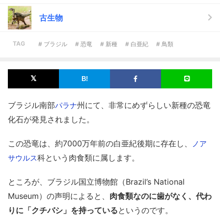
古生物
TAG
# ブラジル
# 恐竜
# 新種
# 白亜紀
# 鳥類
ブラジル南部
州にて、非常にめずらしい新種の恐竜
パラナ
化石が発見されました。
この恐竜は、約7000万年前の白亜紀後期に存在し、
ノア
科という肉食類に属します。
サウルス
ところが、ブラジル国立博物館（Brazil’s National
Museum）の声明によると、
肉食類なのに歯がなく、代わ
りに「クチバシ」を持っている
というのです。