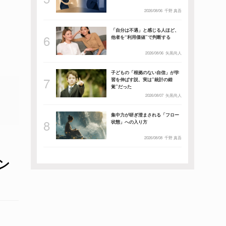
2026/08/06
千野 真吾
「自分は不遇」と感じる人ほど、
他者を“利用価値”で判断する
2026/08/06
矢黒尚人
子どもの「根拠のない自信」が学
習を伸ばす説、実は”統計の錯
覚”だった
2026/08/07
矢黒尚人
集中力が研ぎ澄まされる「フロー
状態」への入り方
2026/08/08
千野 真吾
ン