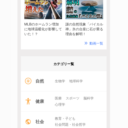
MLBのホームラン増加
謎の自然現象「バイカル
に地球温暖化が影響して
禅」氷の台座に石が乗る
いた！？
理由を解明！
動画一覧
カテゴリー覧
自然
生物学
地球科学
医療
スポーツ
脳科学
健康
心理学
教育・子ども
社会
社会問題・社会哲学