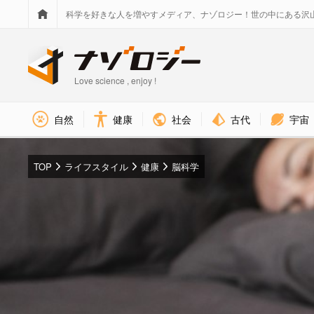
科学を好きな人を増やすメディア、ナゾロジー！世の中にある沢
Love science , enjoy !
社会
古代
宇宙
自然
健康
TOP
ライフスタイル
健康
脳科学