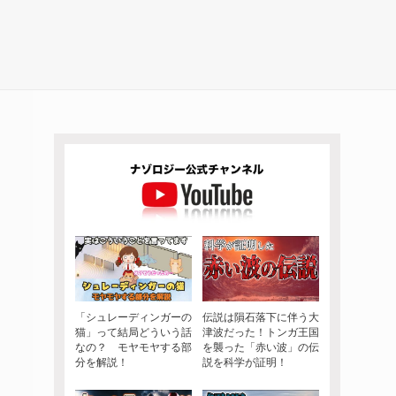
「シュレーディンガーの
伝説は隕石落下に伴う大
猫」って結局どういう話
津波だった！トンガ王国
なの？ モヤモヤする部
を襲った「赤い波」の伝
分を解説！
説を科学が証明！