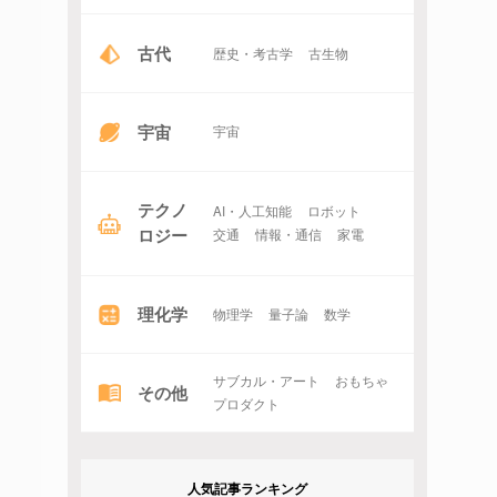
古代
歴史・考古学
古生物
宇宙
宇宙
テクノ
AI・人工知能
ロボット
ロジー
交通
情報・通信
家電
理化学
物理学
量子論
数学
サブカル・アート
おもちゃ
その他
プロダクト
人気記事ランキング