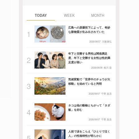
TODAY
WEEK
MONTH
広島への原爆投下によって、奇妙
な新物質が生み出されていた
2026/08/07
川勝康弘
年下と交際する男性は関係満足
度、年下と交際する女性は性的満
足度が高い
2026/08/08
相川 葵
気候変動で「世界中のチョウが大
移動」を始めていると判明
2026/08/07
千野 真吾
ネコは他の動物とちがって「タダ
飯」を好む
2026/08/07
千野 真吾
人前で涙をこらえ「ひとりで泣く
人」の性格特性が明らかに