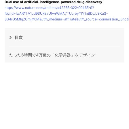
Dual use of artificial-intelligence-powered drug discovery
https://www.nature.com/articles/s42256-022-00465-9?
fbclid=IwAR11_V1cd9SUxEvUfwrWMA7TUcroyYIY1nBDUL3KaS-
8B4rG5MIqZCmjm0M&utm_medium=affiliate&utm_source=commission_jun
目次
たった6時間で4万種の「化学兵器」をデザイン