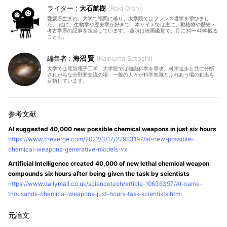
大石航樹
Koki Oishi
愛媛県生まれ。大学で福岡に移り、大学院ではフランス哲学を学びまし
た。 他に、生物学や歴史学が好きで、本サイトでは主に、動植物や歴史・
考古学系の記事を担当しています。 趣味は映画鑑賞で、月に30〜40本観る
ことも。
海沼 賢
Kainuma Satoshi
大学では電気電子工学、大学院では知識科学を専攻。科学進歩と共に分断
されがちな分野間交流の場、一般の人々が科学知識とふれあう場の創出を
目指しています。
AI suggested 40,000 new possible chemical weapons in just six hours
https://www.theverge.com/2022/3/17/22983197/ai-new-possible-
chemical-weapons-generative-models-vx
Artificial Intelligence created 40,000 of new lethal chemical weapon
compounds six hours after being given the task by scientists
https://www.dailymail.co.uk/sciencetech/article-10636357/AI-came-
thousands-chemical-weapons-just-hours-task-scientists.html