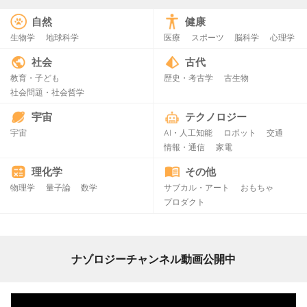
自然
健康
生物学
地球科学
医療
スポーツ
脳科学
心理学
社会
古代
教育・子ども
歴史・考古学
古生物
社会問題・社会哲学
宇宙
テクノロジー
宇宙
AI・人工知能
ロボット
交通
情報・通信
家電
理化学
その他
物理学
量子論
数学
サブカル・アート
おもちゃ
プロダクト
ナゾロジーチャンネル動画公開中