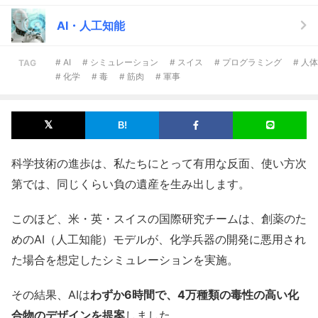
AI・人工知能
# AI
# シミュレーション
# スイス
# プログラミング
# 人体
TAG
# 化学
# 毒
# 筋肉
# 軍事
科学技術の進歩は、私たちにとって有用な反面、使い方次
第では、同じくらい負の遺産を生み出します。
このほど、米・英・スイスの国際研究チームは、創薬のた
めのAI（人工知能）モデルが、化学兵器の開発に悪用され
た場合を想定したシミュレーションを実施。
その結果、AIは
わずか6時間で、4万種類の毒性の高い化
合物のデザインを提案
しました。