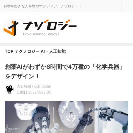
科学を好きな人を増やすメディア、ナゾロジー！
Love science , enjoy !
TOP
テクノロジー
AI・人工知能
創薬AIがわずか6時間で4万種の「化学兵器」
をデザイン！
大石航樹
Koki Oishi
公開日 2022/3/22(火)