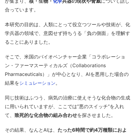
が集まり、
核・生物・
兵器の現状や脅威
について話し
化学
合っています。
本研究の目的は、人類にとって役立つツールや技術が、化
学兵器の領域で、意図せず持ちうる「負の側面」を理解す
ることにありました。
そこで、米国のバイオベンチャー企業「コラボレーショ
ン・ファーマスーティカルズ（Collaborations
Pharmaceuticals）」が中心となり、AIを悪用した場合の
結果を
。
シミュレーション
同じ技術はふつう、病気の治療に使えそうな化合物の生成
に用いられていますが、ここでは”悪のスイッチ”を入れ
て、
致死的な化合物の組み合わせ
を探させました。
その結果、なんとAIは、
たった6時間で約4万種類におよ