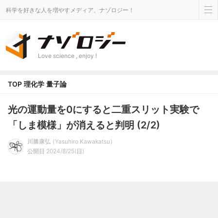
科学を好きな人を増やすメディア、ナゾロジー！
Love science , enjoy !
TOP
理化学
量子論
光の運動量を0にすると二重スリット実験で
「しま模様」が消えると判明 (2/2)
川勝康弘
Yasuhiro Kawakatsu
公開日 2024/8/25(日)