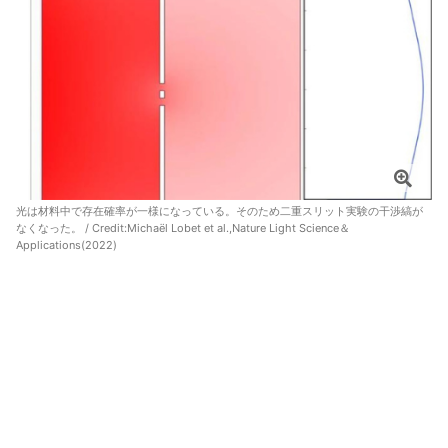
光は材料中で存在確率が一様になっている。そのため二重スリット実験の干渉縞が
なくなった。 / Credit:Michaël Lobet et al.,Nature Light Science＆
Applications(2022)