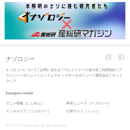
ナゾロジー
ナゾロジーについて
|
お問い合わせ
|
プレスリリース送付先
|
利用規約
|
プ
ライバシーポリシー
|
インフォマティブデータポリシー
|
運営会社
|
サイト
マップ
kusuguru
media
アニメ情報［にじめん］
科学ニュース［ナゾロジー］
メンタルケア［ココロジー］
心理テスト［シンリ］
© 2017-2026 nazology. all rights reserved.