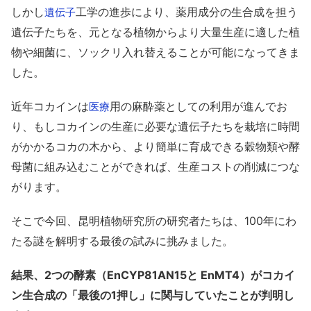
しかし
工学の進歩により、薬用成分の生合成を担う
遺伝子
遺伝子たちを、元となる植物からより大量生産に適した植
物や細菌に、ソックリ入れ替えることが可能になってきま
した。
近年コカインは
用の麻酔薬としての利用が進んでお
医療
り、もしコカインの生産に必要な遺伝子たちを栽培に時間
がかかるコカの木から、より簡単に育成できる穀物類や酵
母菌に組み込むことができれば、生産コストの削減につな
がります。
そこで今回、昆明植物研究所の研究者たちは、100年にわ
たる謎を解明する最後の試みに挑みました。
結果、2つの酵素（EnCYP81AN15と EnMT4）がコカイ
ン生合成の「最後の1押し」に関与していたことが判明し