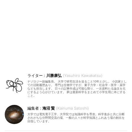
川勝康弘
Yasuhiro Kawakatsu
ナゾロジー副編集長。 大学で研究生活を送ること10年と少し。 小説家とし
ての活動履歴あり。 専門は生物学ですが、量子力学・社会学・医学・薬学
なども担当します。 日々の記事作成は可能な限り、一次資料たる論文を元
にするよう心がけています。 夢は最新科学をまとめて小学生用に本にする
こと。
海沼 賢
Kainuma Satoshi
大学では電気電子工学、大学院では知識科学を専攻。科学進歩と共に分断
されがちな分野間交流の場、一般の人々が科学知識とふれあう場の創出を
目指しています。