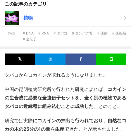
この記事のカテゴリ
植物
# DNA
# RNA
# タバコ
# タンパク質
# 医療
# 医薬品
TAG
# 遺伝子
タバコからコカインが取れるようになりました。
中国の昆明植物研究所で行われた研究によれば、
コカイン
の生合成に必要な全遺伝子セットを、全く別の植物である
タバコの近縁種に組み込むことに成功した
、とのこと。
研究では実際
にコカインの抽出も行われており、自然なコ
カの木の25分の1の量を生産できた
ことが示されました。