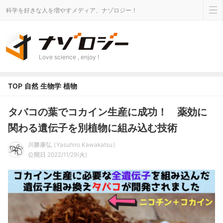
科学を好きな人を増やすメディア、ナゾロジー！
Love science , enjoy !
TOP
自然
生物学
植物
タバコの葉でコカイン生産に成功！ 薬効に
関わる遺伝子を別植物に組み込む技術
川勝康弘
Yasuhiro Kawakatsu
公開日 2022/11/29(火)