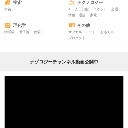
宇宙
テクノロジー
宇宙
AI・人工知能
ロボット
交通
情報・通信
家電
理化学
その他
物理学
量子論
数学
サブカル・アート
おもちゃ
プロダクト
ナゾロジーチャンネル動画公開中