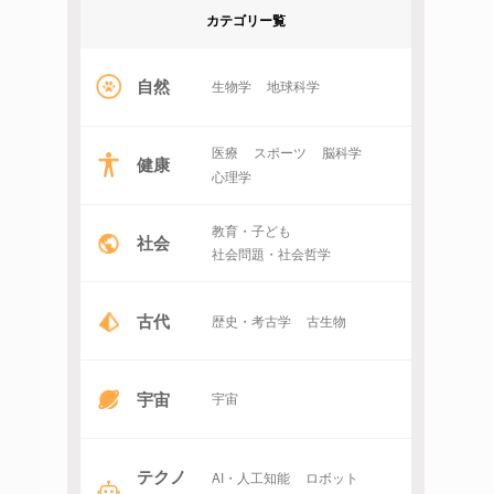
カテゴリー覧
自然
生物学
地球科学
医療
スポーツ
脳科学
健康
心理学
教育・子ども
社会
社会問題・社会哲学
古代
歴史・考古学
古生物
宇宙
宇宙
テクノ
AI・人工知能
ロボット