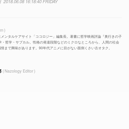
2018.06.08 16:18:40 FRIDAY
im
はメンタルケアサイト「ココロジー」編集長。著書に哲学映画評論『奥行きの子
理学・哲学・サブカル。性格の発達段階などのミクロなところから、人間の社会
感情まで興味があります。90年代アニメに目がない面倒くさい古オタク。
部
Nazology Editor