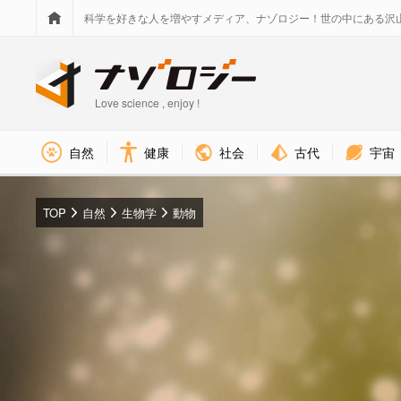
科学を好きな人を増やすメディア、ナゾロジー！世の中にある沢
Love science , enjoy !
社会
古代
宇宙
自然
健康
TOP
自然
生物学
動物