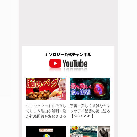
ジャンクフードに依存し
宇宙一美しく複雑なキャ
てしまう理由を解明！脳
ッツアイ星雲の謎に迫る
が神経回路を変化させる
【NGC 6543】