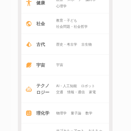
健康
心理学
教育・子ども
社会
社会問題・社会哲学
古代
歴史・考古学
古生物
宇宙
宇宙
テクノ
AI・人工知能
ロボット
ロジー
交通
情報・通信
家電
理化学
物理学
量子論
数学
サブカル・アート
おもちゃ