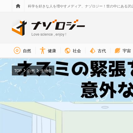
科学を好きな人を増やすメディア、ナゾロジー！世の中にある沢
Love science , enjoy !
社会
古代
宇宙
自然
健康
TOP
自然
生物学