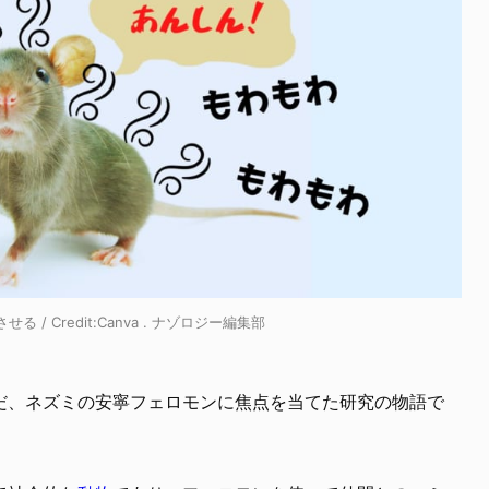
 Credit:Canva . ナゾロジー編集部
だ、ネズミの安寧フェロモンに焦点を当てた研究の物語で