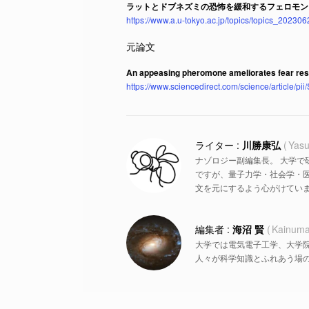
ラットとドブネズミの恐怖を緩和するフェロモン
https://www.a.u-tokyo.ac.jp/topics/topics_202306
An appeasing pheromone ameliorates fear resp
https://www.sciencedirect.com/science/article/
川勝康弘
Yasu
ナゾロジー副編集長。 大学で
ですが、量子力学・社会学・
文を元にするよう心がけていま
海沼 賢
Kainuma
大学では電気電子工学、大学
人々が科学知識とふれあう場