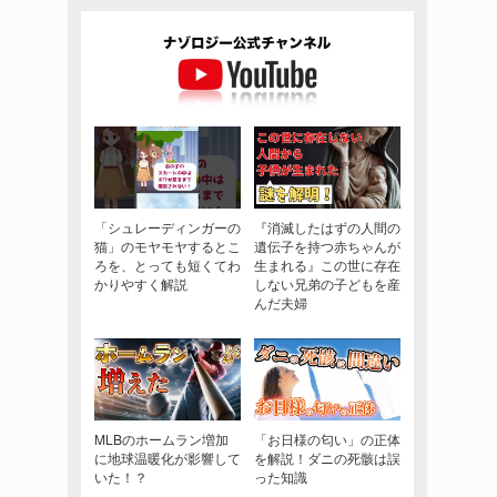
「シュレーディンガーの
『消滅したはずの人間の
猫」のモヤモヤするとこ
遺伝子を持つ赤ちゃんが
ろを、とっても短くてわ
生まれる』この世に存在
かりやすく解説
しない兄弟の子どもを産
んだ夫婦
MLBのホームラン増加
「お日様の匂い」の正体
に地球温暖化が影響して
を解説！ダニの死骸は誤
いた！？
った知識