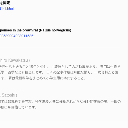
を同定
21-1.html
onses in the brown rat (Rattus norvegicus)
pii/S2589004223011586
hiro Kawakatsu
研究生活を送ること10年と少し。 小説家としての活動履歴あり。 専門は生物学
医学・薬学なども担当します。 日々の記事作成は可能な限り、一次資料たる論
す。 夢は最新科学をまとめて小学生用に本にすること。
 Satoshi
院では知識科学を専攻。科学進歩と共に分断されがちな分野間交流の場、一般の
の創出を目指しています。