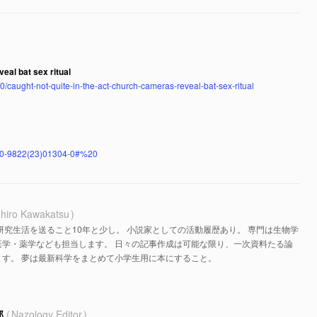
eal bat sex ritual
/caught-not-quite-in-the-act-church-cameras-reveal-bat-sex-ritual
S0960-9822(23)01304-0#%20
hiro Kawakatsu
研究生活を送ること10年と少し。 小説家としての活動履歴あり。 専門は生物学
医学・薬学なども担当します。 日々の記事作成は可能な限り、一次資料たる論
す。 夢は最新科学をまとめて小学生用に本にすること。
部
Nazology Editor