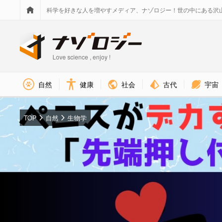
科学を好きな人を増やすメディア、ナゾロジー！世の中にある沢
Love science , enjoy !
社会
古代
宇宙
自然
健康
TOP
自然
生物学