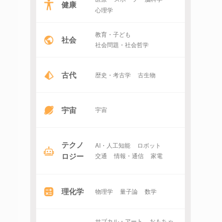
健康
心理学
教育・子ども
社会
社会問題・社会哲学
古代
歴史・考古学
古生物
宇宙
宇宙
テクノ
AI・人工知能
ロボット
ロジー
交通
情報・通信
家電
理化学
物理学
量子論
数学
サブカル・アート
おもちゃ