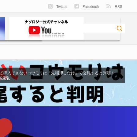
Twitter
Facebook
RSS
て挿入できないコウモリは「先端押し付け」で交尾すると判明 /
 川勝康弘