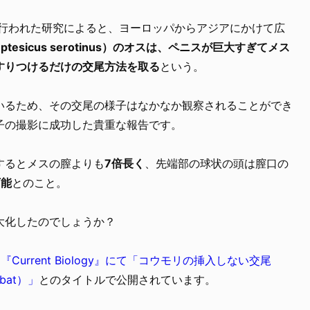
で行われた研究によると、ヨーロッパからアジアにかけて広
tesicus serotinus）のオスは、ペニスが巨大すぎてメス
すりつけるだけの交尾方法を取る
という。
いるため、その交尾の様子はなかなか観察されることができ
子の撮影に成功した貴重な報告です。
するとメスの膣よりも
7倍長く
、先端部の球状の頭は膣口の
可能
とのこと。
大化したのでしょうか？
に
『Current Biology』にて「コウモリの挿入しない交尾
a bat）」
とのタイトルで公開されています。