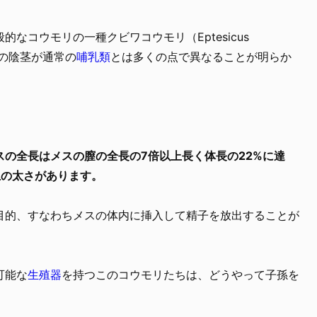
なコウモリの一種クビワコウモリ（Eptesicus
オスの陰茎が通常の
哺乳類
とは多くの点で異なることが明らか
の全長はメスの膣の全長の7倍以上長く体長の22%に達
上の太さがあります。
目的、すなわちメスの体内に挿入して精子を放出することが
可能な
生殖器
を持つこのコウモリたちは、どうやって子孫を