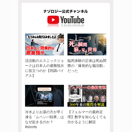
沈没船のエスニックジョ
臨死体験の正体は死ぬ間
ークは日本人の避難指示
際の「爆発的な脳活動」
に役立つのか【同調バイ
だった
アス】
冷水よりお湯の方が早く
【フェルマーの最終定
凍る「ムペンバ効果」は
理】数学を知らなくても
なぜ起きるのか？
分かるように解説
#shorts