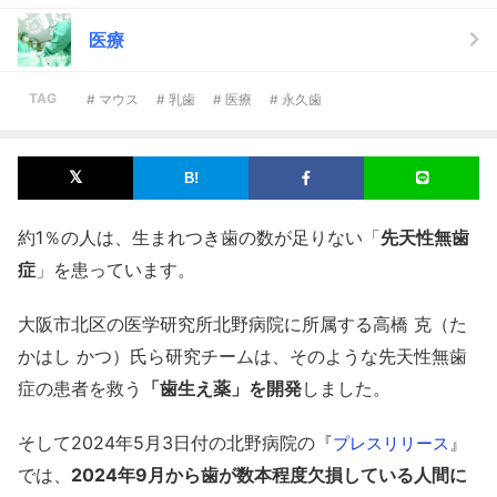
医療
TAG
# マウス
# 乳歯
# 医療
# 永久歯
約1％の人は、生まれつき歯の数が足りない「
先天性無歯
症
」を患っています。
大阪市北区の医学研究所北野病院に所属する高橋 克（た
かはし かつ）氏ら研究チームは、そのような先天性無歯
症の患者を救う
「歯生え薬」を開発
しました。
そして2024年5月3日付の北野病院の『
』
プレスリリース
では、
2024年9月から歯が数本程度欠損している人間に