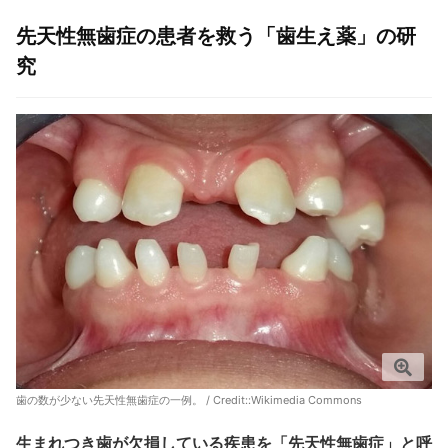
先天性無歯症の患者を救う「歯生え薬」の研
究
歯の数が少ない先天性無歯症の一例。 / Credit::
Wikimedia Commons
生まれつき歯が欠損している疾患を「先天性無歯症」と呼