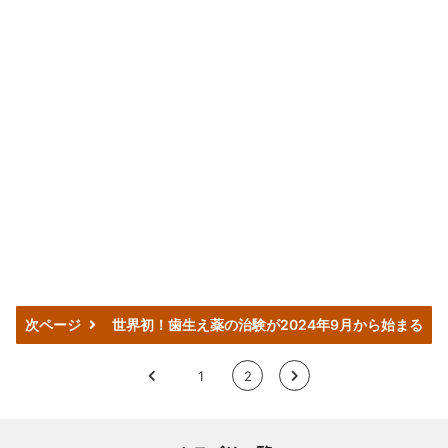
次ページ
世界初！歯生え薬の治験が2024年9月から始まる
<
1
2
>