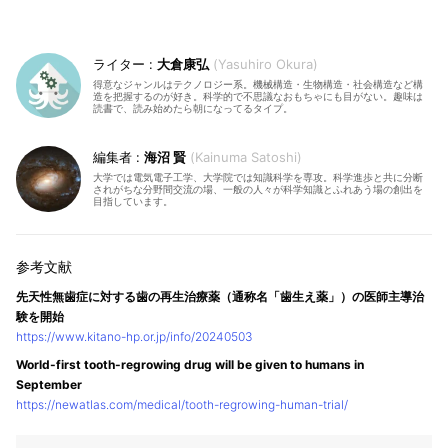
大倉康弘
Yasuhiro Okura
得意なジャンルはテクノロジー系。機械構造・生物構造・社会構造など構
造を把握するのが好き。科学的で不思議なおもちゃにも目がない。趣味は
読書で、読み始めたら朝になってるタイプ。
海沼 賢
Kainuma Satoshi
大学では電気電子工学、大学院では知識科学を専攻。科学進歩と共に分断
されがちな分野間交流の場、一般の人々が科学知識とふれあう場の創出を
目指しています。
先天性無歯症に対する歯の再生治療薬（通称名「歯生え薬」）の医師主導治
験を開始
https://www.kitano-hp.or.jp/info/20240503
World-first tooth-regrowing drug will be given to humans in
September
https://newatlas.com/medical/tooth-regrowing-human-trial/