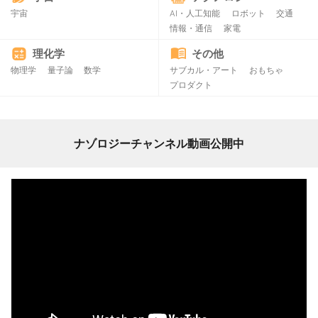
宇宙
AI・人工知能
ロボット
交通
情報・通信
家電
理化学
その他
物理学
量子論
数学
サブカル・アート
おもちゃ
プロダクト
ナゾロジーチャンネル動画公開中