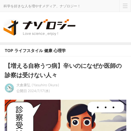
科学を好きな人を増やすメディア、ナゾロジー！
Love science , enjoy !
TOP
ライフスタイル
健康
心理学
【増える自称うつ病】辛いのになぜか医師の
診察は受けない人々
大倉康弘
Yasuhiro Okura
公開日 2024/7/17(水)