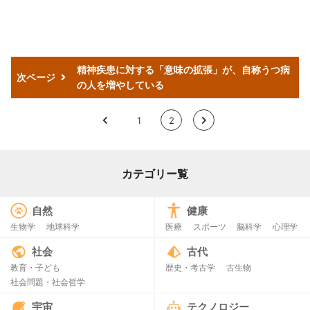
精神疾患に対する「意味の拡張」が、自称うつ病
次ページ
の人を増やしている
<
1
2
>
カテゴリー覧
自然
健康
生物学
地球科学
医療
スポーツ
脳科学
心理学
社会
古代
教育・子ども
歴史・考古学
古生物
社会問題・社会哲学
宇宙
テクノロジー