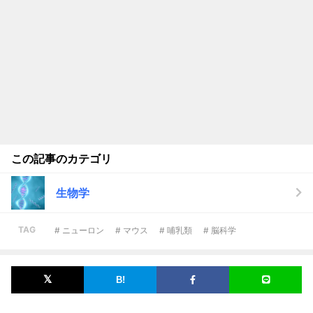
この記事のカテゴリ
生物学
TAG
# ニューロン
# マウス
# 哺乳類
# 脳科学