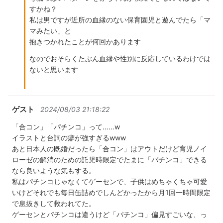
すかね？
私は男ですが近所の血縁のない保育園児と遊んでたら「マ
マみたい」と
抱きつかれたことが何回かあります
なのでおそらくたぶん血縁や性別に反応しているわけでは
ないと思います
ゲスト
2024/08/03 21:18:22
「合コン」「パチンコ」って……w
イラストと台詞の癖が強すぎるwww
あと日本人の既婚だったら「合コン」はアウトだけど育児ノイ
ローゼの解消のための託児時限定でたまに「パチンコ」できる
なら良いような気もする。
私はパチンコじゃなくてゲーセンで、子供はめちゃくちゃ可愛
いけどそれでも毎日缶詰めでしんどかったから月1回一時間限定
で息抜きして救われてた。
ゲーセンとパチンコは違うけど「パチンコ」偏見すごいな、っ