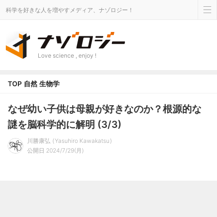
科学を好きな人を増やすメディア、ナゾロジー！
Love science , enjoy !
TOP
自然
生物学
なぜ幼い子供は母親が好きなのか？根源的な
謎を脳科学的に解明 (3/3)
川勝康弘
Yasuhiro Kawakatsu
公開日 2024/7/29(月)