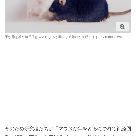
子が母を慕う脳回路は大人になると弱まり親離れが実現します / Credit:Canva
そのため研究者たちは「マウスが年をとるにつれて神経回