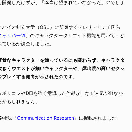
を開発したはずが、「本当は望まれていなかった」のでしょ
オハイオ州立大学（OSU）に所属するテレサ・リンチ氏ら
キャリバーVI
』のキャラクタークリエイト機能を用いて、ど
れているか調査しました。
露骨なキャラクターを嫌っているにも関わらず、キャラクタ
大きくウエストが細いキャラクターや、露出度の高いセクシ
をプレイする傾向が示された
のです。
ポリコレやDEIを強く意識した作品が、なぜ人気が出なか
るかもしれません。
の学術誌『
Communication Research
』に掲載されました。