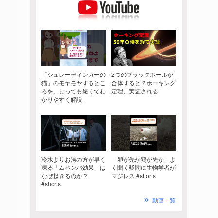
「シュレーディンガーの
2つのブラックホールが
猫」のモヤモヤするとこ
合体すると？ホーキング
ろを、とっても短くてわ
定理、実証される
かりやすく解説
冷水よりお湯の方が早く
「卵が先か鶏が先か」よ
凍る「ムペンバ効果」は
く聞く疑問に生物学者が
なぜ起きるのか？
マジレス #shorts
#shorts
動画一覧