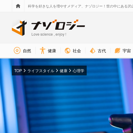
科学を好きな人を増やすメディア、ナゾロジー！世の中にある沢
Love science , enjoy !
社会
古代
宇宙
自然
健康
TOP
ライフスタイル
健康
心理学