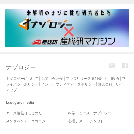
ナゾロジー
ナゾロジーについて
|
お問い合わせ
|
プレスリリース送付先
|
利用規約
|
プ
ライバシーポリシー
|
インフォマティブデータポリシー
|
運営会社
|
サイト
マップ
kusuguru
media
アニメ情報［にじめん］
科学ニュース［ナゾロジー］
メンタルケア［ココロジー］
心理テスト［シンリ］