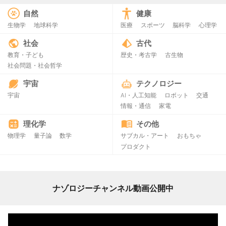
自然
健康
生物学
地球科学
医療
スポーツ
脳科学
心理学
社会
古代
教育・子ども
歴史・考古学
古生物
社会問題・社会哲学
宇宙
テクノロジー
宇宙
AI・人工知能
ロボット
交通
情報・通信
家電
理化学
その他
物理学
量子論
数学
サブカル・アート
おもちゃ
プロダクト
ナゾロジーチャンネル動画公開中