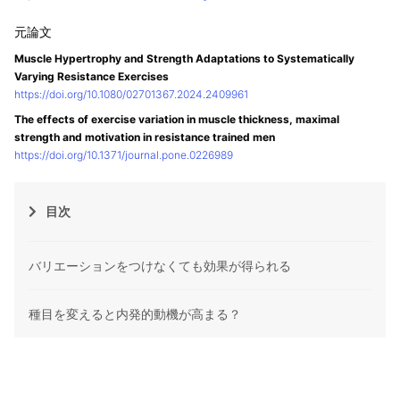
Muscle Hypertrophy and Strength Adaptations to Systematically
Varying Resistance Exercises
https://doi.org/10.1080/02701367.2024.2409961
The effects of exercise variation in muscle thickness, maximal
strength and motivation in resistance trained men
https://doi.org/10.1371/journal.pone.0226989
目次
バリエーションをつけなくても効果が得られる
種目を変えると内発的動機が高まる？