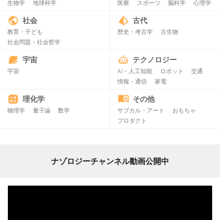
生物学
地球科学
医療
スポーツ
脳科学
心理学
社会
古代
教育・子ども
歴史・考古学
古生物
社会問題・社会哲学
宇宙
テクノロジー
宇宙
AI・人工知能
ロボット
交通
情報・通信
家電
理化学
その他
物理学
量子論
数学
サブカル・アート
おもちゃ
プロダクト
ナゾロジーチャンネル動画公開中