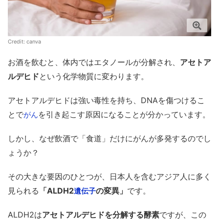
Credit:
canva
お酒を飲むと、体内ではエタノールが分解され、
アセトア
ルデヒド
という化学物質に変わります。
アセトアルデヒドは強い毒性を持ち、DNAを傷つけるこ
とで
を引き起こす原因になることが分かっています。
がん
しかし、なぜ飲酒で「食道」だけにがんが多発するのでし
ょうか？
その大きな要因のひとつが、日本人を含むアジア人に多く
見られる
「ALDH2
の変異」
です。
遺伝子
ALDH2は
アセトアルデヒドを分解する酵素
ですが、この