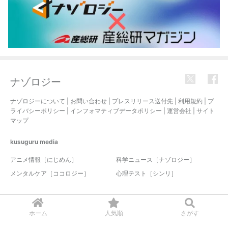
ナゾロジー
ナゾロジーについて
|
お問い合わせ
|
プレスリリース送付先
|
利用規約
|
プ
ライバシーポリシー
|
インフォマティブデータポリシー
|
運営会社
|
サイト
マップ
kusuguru
media
アニメ情報［にじめん］
科学ニュース［ナゾロジー］
メンタルケア［ココロジー］
心理テスト［シンリ］
© 2017-2026 nazology. all rights reserved.
ホーム
人気順
さがす