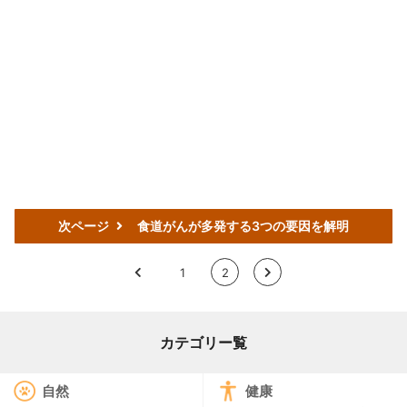
次ページ
食道がんが多発する3つの要因を解明
<
1
2
>
カテゴリー覧
自然
健康