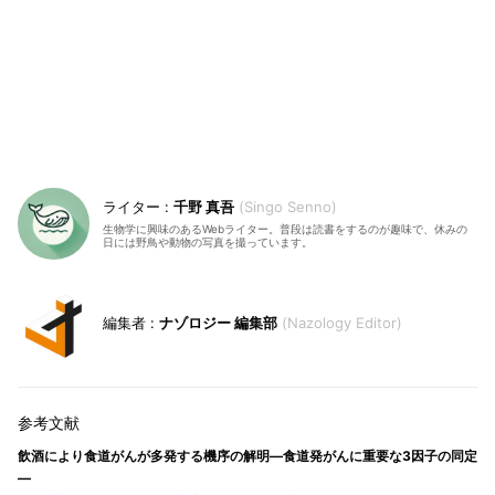
千野 真吾
Singo Senno
生物学に興味のあるWebライター。普段は読書をするのが趣味で、休みの
日には野鳥や動物の写真を撮っています。
ナゾロジー 編集部
Nazology Editor
飲酒により食道がんが多発する機序の解明―食道発がんに重要な3因子の同定
―