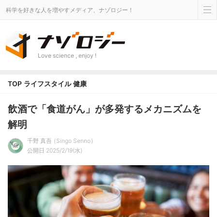
科学を好きな人を増やすメディア、ナゾロジー！
Love science , enjoy !
TOP
ライフスタイル
健康
飲酒で「食道がん」が多発するメカニズムを
解明
千野 真吾
Singo Senno
公開日 2025/2/19(水)