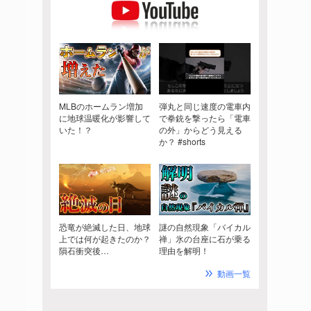
MLBのホームラン増加
弾丸と同じ速度の電車内
に地球温暖化が影響して
で拳銃を撃ったら「電車
いた！？
の外」からどう見える
か？ #shorts
恐竜が絶滅した日、地球
謎の自然現象「バイカル
上では何が起きたのか？
禅」氷の台座に石が乗る
隕石衝突後…
理由を解明！
動画一覧