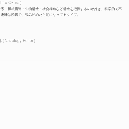
hiro Okura
ー系。機械構造・生物構造・社会構造など構造を把握するのが好き。科学的で不
。趣味は読書で、読み始めたら朝になってるタイプ。
部
Nazology Editor