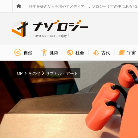
科学を好きな人を増やすメディア、ナゾロジー！世の中にある沢
Love science , enjoy !
社会
古代
宇宙
自然
健康
TOP
その他
サブカル・アート