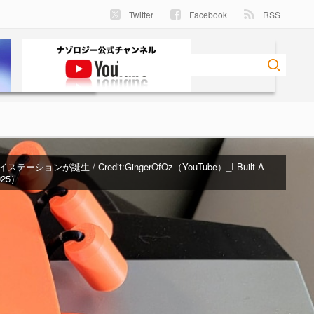
Twitter
Facebook
RSS
テーションが誕生 / Credit:
GingerOfOz（YouTube）_I Built A
2025）