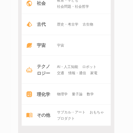
社会
社会問題・社会哲学
古代
歴史・考古学
古生物
宇宙
宇宙
テクノ
AI・人工知能
ロボット
ロジー
交通
情報・通信
家電
理化学
物理学
量子論
数学
サブカル・アート
おもちゃ
その他
プロダクト