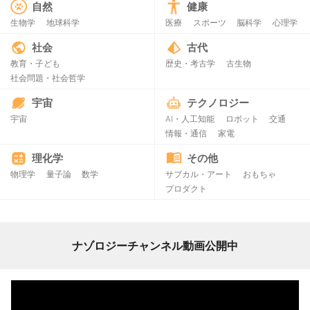
自然
健康
生物学
地球科学
医療
スポーツ
脳科学
心理学
社会
古代
教育・子ども
歴史・考古学
古生物
社会問題・社会哲学
宇宙
テクノロジー
宇宙
AI・人工知能
ロボット
交通
情報・通信
家電
理化学
その他
物理学
量子論
数学
サブカル・アート
おもちゃ
プロダクト
ナゾロジーチャンネル動画公開中