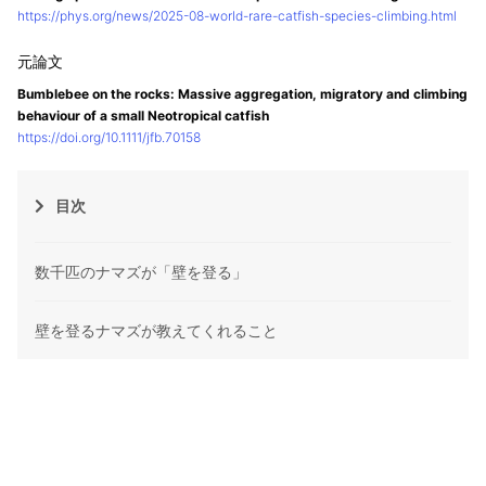
https://phys.org/news/2025-08-world-rare-catfish-species-climbing.html
Bumblebee on the rocks: Massive aggregation, migratory and climbing
behaviour of a small Neotropical catfish
https://doi.org/10.1111/jfb.70158
目次
数千匹のナマズが「壁を登る」
壁を登るナマズが教えてくれること