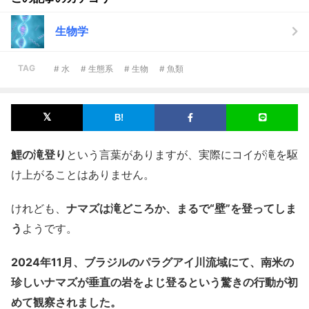
生物学
TAG
# 水
# 生態系
# 生物
# 魚類
鯉の滝登り
という言葉がありますが、実際にコイが滝を駆
け上がることはありません。
けれども、
ナマズは滝どころか、まるで“壁”を登ってしま
う
ようです。
2024年11月、ブラジルのパラグアイ川流域にて、南米の
珍しいナマズが垂直の岩をよじ登るという驚きの行動が初
めて観察されました。