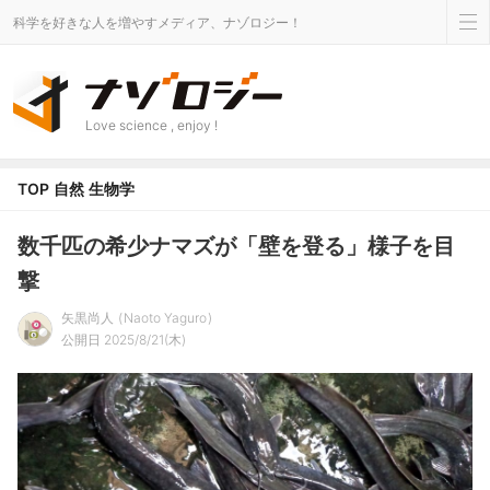
科学を好きな人を増やすメディア、ナゾロジー！
Love science , enjoy !
TOP
自然
生物学
数千匹の希少ナマズが「壁を登る」様子を目
撃
矢黒尚人
Naoto Yaguro
公開日 2025/8/21(木)