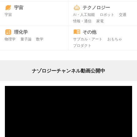
宇宙
テクノロジー
宇宙
AI・人工知能
ロボット
交通
情報・通信
家電
理化学
その他
物理学
量子論
数学
サブカル・アート
おもちゃ
プロダクト
ナゾロジーチャンネル動画公開中