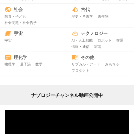
社会
古代
教育・子ども
歴史・考古学
古生物
社会問題・社会哲学
宇宙
テクノロジー
宇宙
AI・人工知能
ロボット
交通
情報・通信
家電
理化学
その他
物理学
量子論
数学
サブカル・アート
おもちゃ
プロダクト
ナゾロジーチャンネル動画公開中