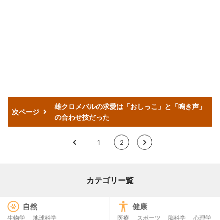
雄クロメバルの求愛は「おしっこ」と「鳴き声」
次ページ
の合わせ技だった
<
1
2
>
カテゴリー覧
自然
健康
生物学
地球科学
医療
スポーツ
脳科学
心理学