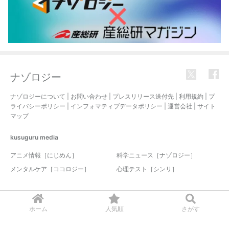
ナゾロジー
ナゾロジーについて
|
お問い合わせ
|
プレスリリース送付先
|
利用規約
|
プ
ライバシーポリシー
|
インフォマティブデータポリシー
|
運営会社
|
サイト
マップ
kusuguru
media
アニメ情報［にじめん］
科学ニュース［ナゾロジー］
メンタルケア［ココロジー］
心理テスト［シンリ］
© 2017-2026 nazology. all rights reserved.
ホーム
人気順
さがす