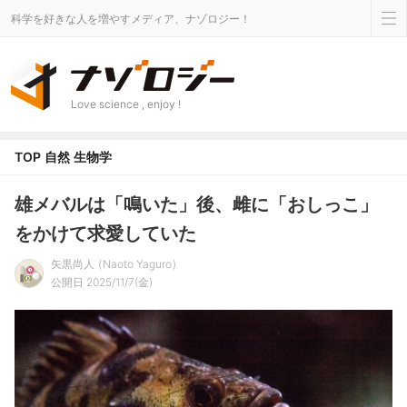
科学を好きな人を増やすメディア、ナゾロジー！
Love science , enjoy !
TOP
自然
生物学
雄メバルは「鳴いた」後、雌に「おしっこ」
をかけて求愛していた
矢黒尚人
Naoto Yaguro
公開日 2025/11/7(金)