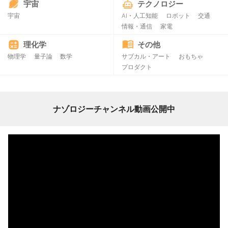
宇宙
テクノロジー
宇宙
AI・人工知能
ロボット
交通
情報・通信
家電
理化学
その他
物理学
量子論
数学
サブカル・アート
おもちゃ
プロダクト
ナゾロジーチャンネル動画公開中