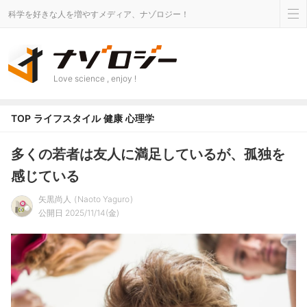
科学を好きな人を増やすメディア、ナゾロジー！
Love science , enjoy !
TOP
ライフスタイル
健康
心理学
多くの若者は友人に満足しているが、孤独を
感じている
矢黒尚人
Naoto Yaguro
公開日 2025/11/14(金)