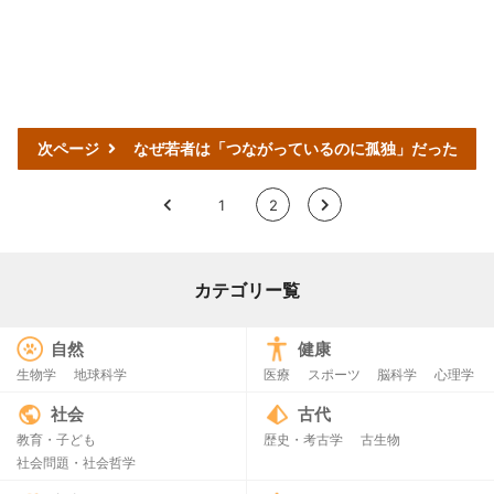
次ページ
なぜ若者は「つながっているのに孤独」だった
<
1
2
>
カテゴリー覧
自然
健康
生物学
地球科学
医療
スポーツ
脳科学
心理学
社会
古代
教育・子ども
歴史・考古学
古生物
社会問題・社会哲学