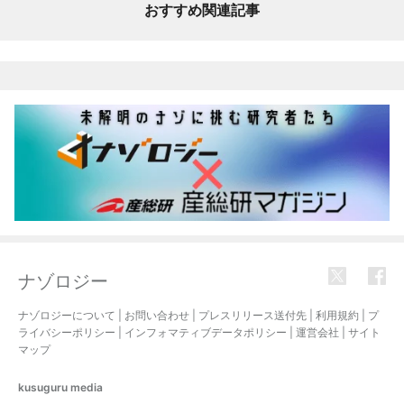
おすすめ関連記事
ナゾロジー
ナゾロジーについて
|
お問い合わせ
|
プレスリリース送付先
|
利用規約
|
プ
ライバシーポリシー
|
インフォマティブデータポリシー
|
運営会社
|
サイト
マップ
kusuguru
media