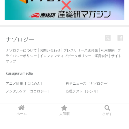
ナゾロジー
ナゾロジーについて
|
お問い合わせ
|
プレスリリース送付先
|
利用規約
|
プ
ライバシーポリシー
|
インフォマティブデータポリシー
|
運営会社
|
サイト
マップ
kusuguru
media
アニメ情報［にじめん］
科学ニュース［ナゾロジー］
メンタルケア［ココロジー］
心理テスト［シンリ］
© 2017-2026 nazology. all rights reserved.
ホーム
人気順
さがす