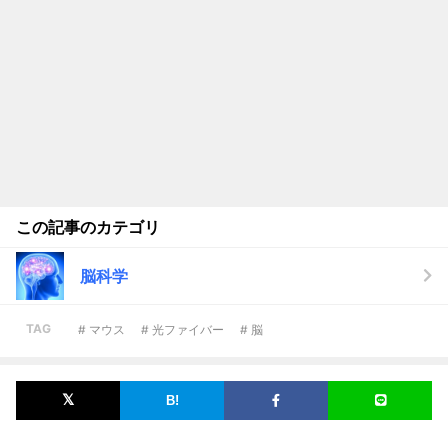
この記事のカテゴリ
脳科学
TAG
# マウス
# 光ファイバー
# 脳