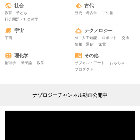
社会
古代
教育・子ども
歴史・考古学
古生物
社会問題・社会哲学
宇宙
テクノロジー
宇宙
AI・人工知能
ロボット
交通
情報・通信
家電
理化学
その他
物理学
量子論
数学
サブカル・アート
おもちゃ
プロダクト
ナゾロジーチャンネル動画公開中