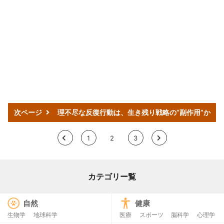
次ページ
理不尽な反復行動は、生き残り戦略の“副作用”か
<
1
2
3
>
カテゴリー覧
自然
健康
生物学
地球科学
医療
スポーツ
脳科学
心理学