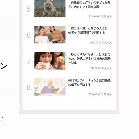
「白銀色のヒグマ」の子どもを発
見、米カトマイ国立公園
2026/08/06
千野 真吾
「自分は不遇」と感じる人ほど、
他者を“利用価値”で判断する
2026/08/06
矢黒尚人
「ゆっくり食べなさい」は大切だ
った、20代の早食いは将来の肥満
メン
と関連
2026/08/06
矢黒尚人
毎日30分のルーティンが認知機能
の低下を予防する
2026/08/06
千野 真吾
い