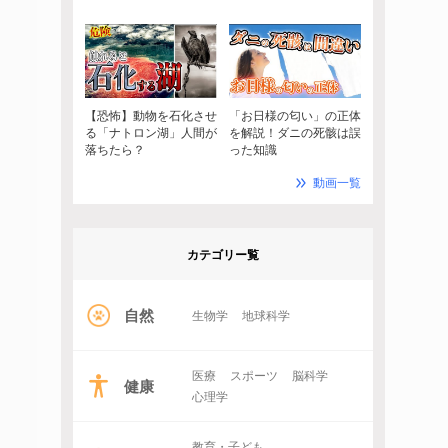
【恐怖】動物を石化させ
「お日様の匂い」の正体
る「ナトロン湖」人間が
を解説！ダニの死骸は誤
落ちたら？
った知識
動画一覧
カテゴリー覧
自然
生物学
地球科学
医療
スポーツ
脳科学
健康
心理学
教育・子ども