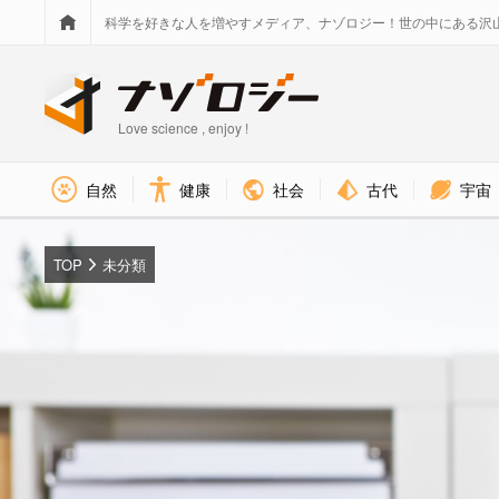
科学を好きな人を増やすメディア、ナゾロジー！世の中にある沢
Love science , enjoy !
社会
古代
宇宙
自然
健康
TOP
未分類