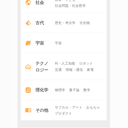
社会
社会問題・社会哲学
古代
歴史・考古学
古生物
宇宙
宇宙
テクノ
AI・人工知能
ロボット
ロジー
交通
情報・通信
家電
理化学
物理学
量子論
数学
サブカル・アート
おもちゃ
その他
プロダクト