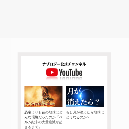
恐竜よりも昔の地球はど
もし月が消えたら地球は
んな環境だったのか「ペ
どうなるのか？
ルム紀末の大量絶滅が起
きるまで」