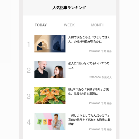
人気記事ランキング
TODAY
WEEK
MONTH
人前で涙をこらえ「ひとりで泣く
人」の性格特性が明らかに
2026/08/06
千野 真吾
恋人に“言わなくてもいい”2つの
こと
2026/08/06
矢黒尚人
頭が2つある「双頭ヤモリ」が誕
生、生後1カ月も順調に
2026/08/05
千野 真吾
「何しようとしてたんだっけ？」
直前の思考をド忘れする恐怖の脳
現象
2026/08/06
千野 真吾