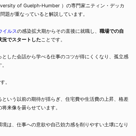
sity of Guelph-Humber ）の専門家ニティン・デッカ
な問題が重なっていると解説しています。
ウイルス
の感染拡大期からその直後に就職し、
職場での自
状況でスタートした
ことです。
っとした会話から学べる仕事のコツが得にくくなり、孤立感
す。
です。
るという以前の期待が揺らぎ、住宅費や生活費の上昇、格差
の将来像を曇らせています。
環境は、仕事への意欲や自己効力感を削りやすい土壌になり