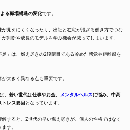
による職場構造の変化
です。
味が見えにくくなったり、出社と在宅が混ざる働き方でつな
手が判断や成長のモデルを学ぶ機会が減ってしまいます。
不足」は、燃え尽きの2段階目である冷めた感覚や距離感を
容が大きく異なる点も重要です。
れば、
若い世代は仕事やお金、
メンタルヘルス
に悩み、中高
ストレス要因
となっています。
理解すると、Z世代の早い燃え尽きが、個人の性格ではなく
きます。