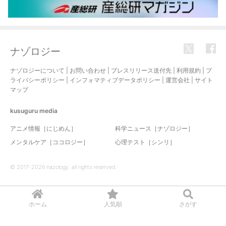
ナゾロジー
ナゾロジーについて
|
お問い合わせ
|
プレスリリース送付先
|
利用規約
|
プ
ライバシーポリシー
|
インフォマティブデータポリシー
|
運営会社
|
サイト
マップ
kusuguru
media
アニメ情報［にじめん］
科学ニュース［ナゾロジー］
メンタルケア［ココロジー］
心理テスト［シンリ］
© 2017-2026 nazology. all rights reserved.
ホーム
人気順
さがす