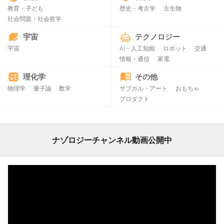
教育・子ども
歴史・考古学
古生物
社会問題・社会哲学
宇宙
テクノロジー
宇宙
AI・人工知能
ロボット
交通
情報・通信
家電
理化学
その他
物理学
量子論
数学
サブカル・アート
おもちゃ
プロダクト
ナゾロジーチャンネル動画公開中