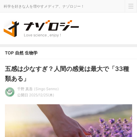
科学を好きな人を増やすメディア、ナゾロジー！
Love science , enjoy !
TOP
自然
生物学
五感は少なすぎ？人間の感覚は最大で「33種
類ある」
千野 真吾
Singo Senno
公開日 2025/12/25(木)