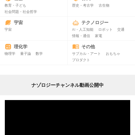
教育・子ども
歴史・考古学
古生物
社会問題・社会哲学
宇宙
テクノロジー
宇宙
AI・人工知能
ロボット
交通
情報・通信
家電
理化学
その他
物理学
量子論
数学
サブカル・アート
おもちゃ
プロダクト
ナゾロジーチャンネル動画公開中