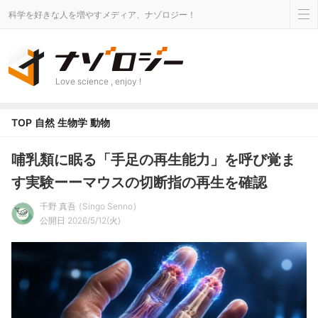
科学を好きな人を増やすメディア、ナゾロジー！
Love science , enjoy !
TOP
自然
生物学
動物
哺乳類に眠る「手足の再生能力」を呼び覚ま
す実験ーーマウスの切断指の再生を確認
千野 真吾
Singo Senno
公開日 2026/5/12(火)