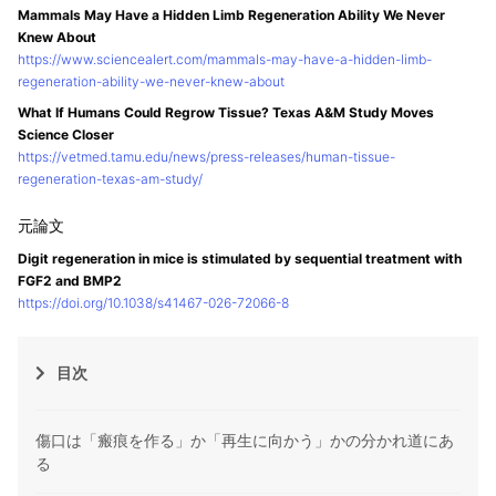
Mammals May Have a Hidden Limb Regeneration Ability We Never
Knew About
https://www.sciencealert.com/mammals-may-have-a-hidden-limb-
regeneration-ability-we-never-knew-about
What If Humans Could Regrow Tissue? Texas A&M Study Moves
Science Closer
https://vetmed.tamu.edu/news/press-releases/human-tissue-
regeneration-texas-am-study/
Digit regeneration in mice is stimulated by sequential treatment with
FGF2 and BMP2
https://doi.org/10.1038/s41467-026-72066-8
目次
傷口は「瘢痕を作る」か「再生に向かう」かの分かれ道にあ
る