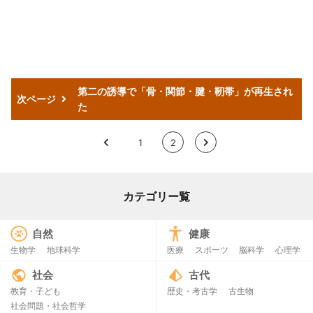
第二の誘導で「骨・関節・腱・靭帯」が再生され
次ページ
た
<
1
2
>
カテゴリー覧
自然
健康
生物学
地球科学
医療
スポーツ
脳科学
心理学
社会
古代
教育・子ども
歴史・考古学
古生物
社会問題・社会哲学