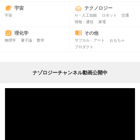
宇宙
テクノロジー
宇宙
AI・人工知能
ロボット
交通
情報・通信
家電
理化学
その他
物理学
量子論
数学
サブカル・アート
おもちゃ
プロダクト
ナゾロジーチャンネル動画公開中