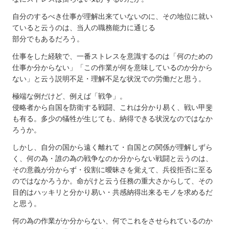
自分のするべき仕事が理解出来ていないのに、その地位に就い
ていると云うのは、当人の職務能力に通じる
部分でもあるだろう。
仕事をした経験で、一番ストレスを意識するのは「何のための
仕事か分からない」「この作業が何を意味しているのか分から
ない」と云う説明不足・理解不足な状況での労働だと思う。
極端な例だけど、例えば「戦争」。
侵略者から自国を防衛する戦闘、これは分かり易く、戦い甲斐
も有る。多少の犠牲が生じても、納得できる状況なのではなか
ろうか。
しかし、自分の国から遠く離れて・自国との関係が理解しずら
く、何の為・誰の為の戦争なのか分からない戦闘と云うのは、
その意義が分からず・役割に曖昧さを覚えて、兵役拒否に至る
のではなかろうか。命がけと云う任務の重大さからして、その
目的はハッキリと分かり易い・共感納得出来るモノを求めるだ
と思う。
何の為の作業がか分からない、何でこれをさせられているのか