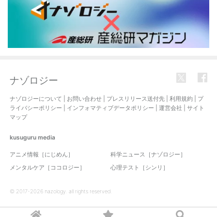
ナゾロジー
ナゾロジーについて
|
お問い合わせ
|
プレスリリース送付先
|
利用規約
|
プ
ライバシーポリシー
|
インフォマティブデータポリシー
|
運営会社
|
サイト
マップ
kusuguru
media
アニメ情報［にじめん］
科学ニュース［ナゾロジー］
メンタルケア［ココロジー］
心理テスト［シンリ］
© 2017-2026 nazology. all rights reserved.