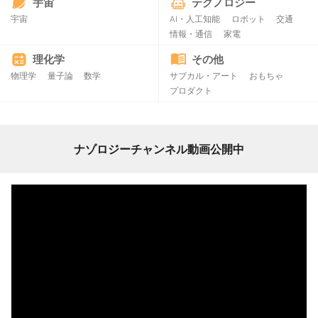
宇宙
テクノロジー
宇宙
AI・人工知能
ロボット
交通
情報・通信
家電
理化学
その他
物理学
量子論
数学
サブカル・アート
おもちゃ
プロダクト
ナゾロジーチャンネル動画公開中