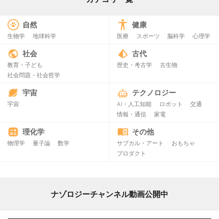
自然
健康
生物学
地球科学
医療
スポーツ
脳科学
心理学
社会
古代
教育・子ども
歴史・考古学
古生物
社会問題・社会哲学
宇宙
テクノロジー
宇宙
AI・人工知能
ロボット
交通
情報・通信
家電
理化学
その他
物理学
量子論
数学
サブカル・アート
おもちゃ
プロダクト
ナゾロジーチャンネル動画公開中