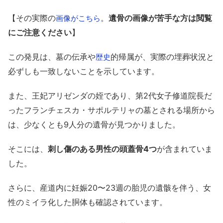
【その実際の
。
遺骨の画像が苦手な方は閲覧
画像がこちら
にご注意ください
】
この発見は、墓の伝承や
的帰属が、実際の埋葬状況と
歴史
必ずしも一致しないことを示しています。
また、王妃アリゼンダの姪であり、第2代女子修道院長だ
ったフランチェスカ・サポルテリャの墓とされる場所から
は、少なくとも9人分の遺骨が見つかりました。
そこには、
刺し傷のある男性の頭蓋骨4つ
が含まれていま
した。
さらに、産道内に妊娠20〜23週の胎児の遺骸を伴う、女
性のミイラ化した胴体も確認されています。