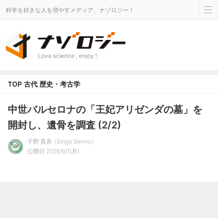
科学を好きな人を増やすメディア、ナゾロジー！
Love science , enjoy !
TOP
古代
歴史・考古学
中世バルセロナの「王妃アリゼンダの墓」を
開封し、遺骨を調査 (2/2)
千野 真吾
Singo Senno
公開日 2026/6/1(月)