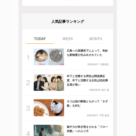
人気記事ランキング
TODAY
WEEK
MONTH
広島への原爆投下によって、奇妙
な新物質が生み出されていた
2026/08/07
川勝康弘
年下と交際する男性は関係満足
度、年下と交際する女性は性的満
足度が高い
2026/08/08
相川 葵
ネコは他の動物とちがって「タダ
飯」を好む
2026/08/07
千野 真吾
集中力が研ぎ澄まされる「フロー
状態」への入り方