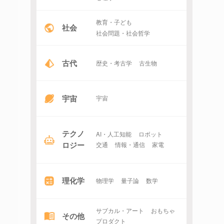
教育・子ども
社会
社会問題・社会哲学
古代
歴史・考古学
古生物
宇宙
宇宙
テクノ
AI・人工知能
ロボット
ロジー
交通
情報・通信
家電
理化学
物理学
量子論
数学
サブカル・アート
おもちゃ
その他
プロダクト