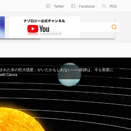
Twitter
Facebook
RSS
された氷の巨大惑星」がいたかもしれない――痕跡は、今も衛星に
it:Canva