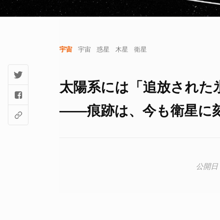
宇宙
宇宙
惑星
木星
衛星
太陽系には「追放された
――痕跡は、今も衛星に刻ま