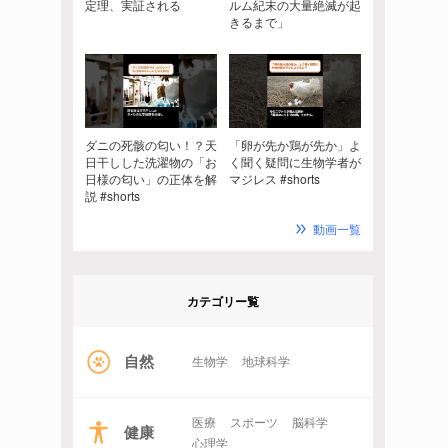
定理、実証される
ルム紀末の大量絶滅が起
きるまで」
ダニの死骸の匂い！？天
「卵が先か鶏が先か」よ
日干しした洗濯物の「お
く聞く疑問に生物学者が
日様の匂い」の正体を解
マジレス #shorts
説 #shorts
動画一覧
カテゴリー覧
自然
生物学
地球科学
医療
スポーツ
脳科学
健康
心理学