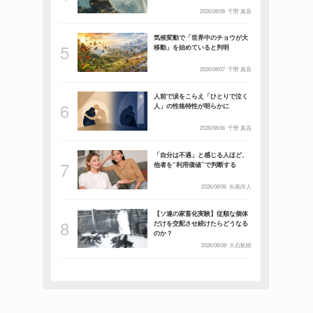
2026/08/08
千野 真吾
気候変動で「世界中のチョウが大
移動」を始めていると判明
2026/08/07
千野 真吾
人前で涙をこらえ「ひとりで泣く
人」の性格特性が明らかに
2026/08/06
千野 真吾
「自分は不遇」と感じる人ほど、
他者を“利用価値”で判断する
2026/08/06
矢黒尚人
【ソ連の家畜化実験】従順な個体
だけを交配させ続けたらどうなる
のか？
2026/08/08
大石航樹