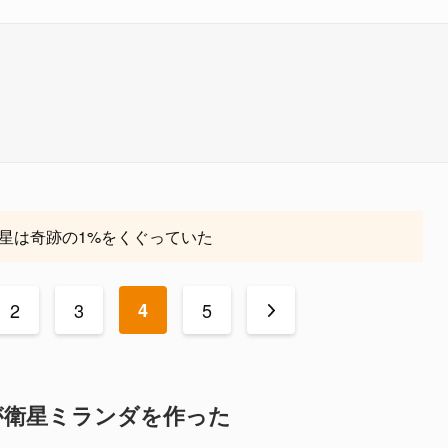
星は奇跡の1%をくぐっていた
2
3
4
5
>
が衛星ミランダを作った