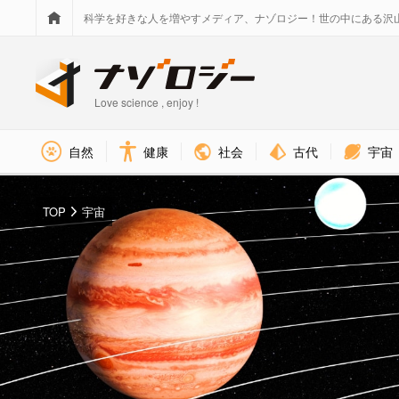
科学を好きな人を増やすメディア、ナゾロジー！世の中にある沢
Love science , enjoy !
社会
古代
宇宙
自然
健康
TOP
宇宙