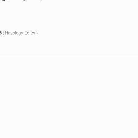
部
Nazology Editor