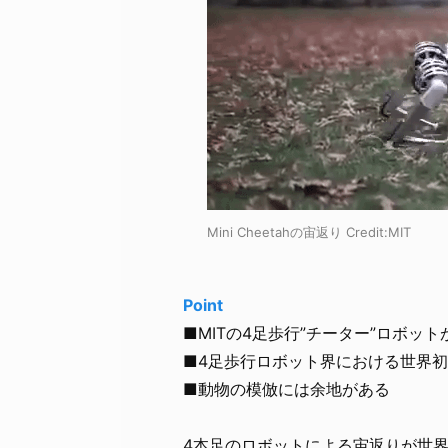
Mini Cheetahの宙返り Credit:
MIT
Point
■MITの4足歩行”チーター”ロボッ
■4足歩行ロボット界における世界
■動物の模倣には余地がある
4本足のロボットによる宙返りが世