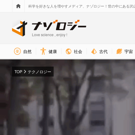
科学を好きな人を増やすメディア、ナゾロジー！世の中にある沢
Love science , enjoy !
社会
古代
宇宙
自然
健康
TOP
テクノロジー