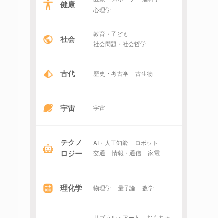
健康
心理学
教育・子ども
社会
社会問題・社会哲学
古代
歴史・考古学
古生物
宇宙
宇宙
テクノ
AI・人工知能
ロボット
ロジー
交通
情報・通信
家電
理化学
物理学
量子論
数学
サブカル・アート
おもちゃ