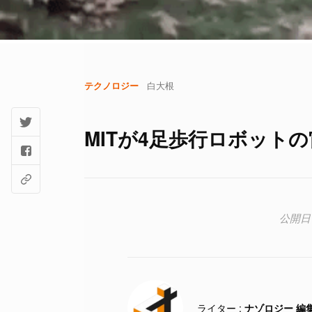
テクノロジー
白大根
MITが4足歩行ロボット
ナゾロジー 編