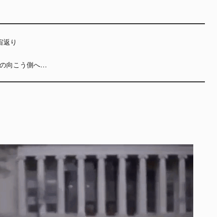
宙返り
模倣の向こう側へ…