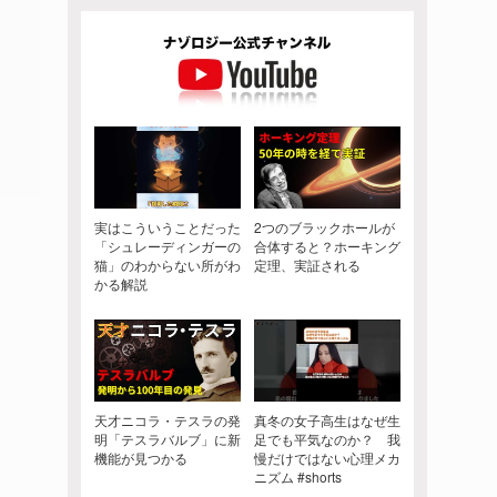
実はこういうことだった
2つのブラックホールが
「シュレーディンガーの
合体すると？ホーキング
猫」のわからない所がわ
定理、実証される
かる解説
天才ニコラ・テスラの発
真冬の女子高生はなぜ生
明「テスラバルブ」に新
足でも平気なのか？ 我
機能が見つかる
慢だけではない心理メカ
ニズム #shorts