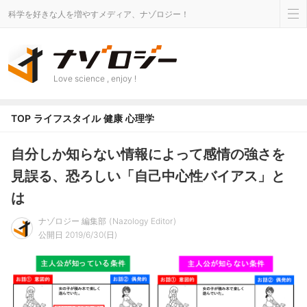
科学を好きな人を増やすメディア、ナゾロジー！
Love science , enjoy !
TOP
ライフスタイル
健康
心理学
自分しか知らない情報によって感情の強さを
見誤る、恐ろしい「自己中心性バイアス」と
は
ナゾロジー 編集部
Nazology Editor
公開日 2019/6/30(日)