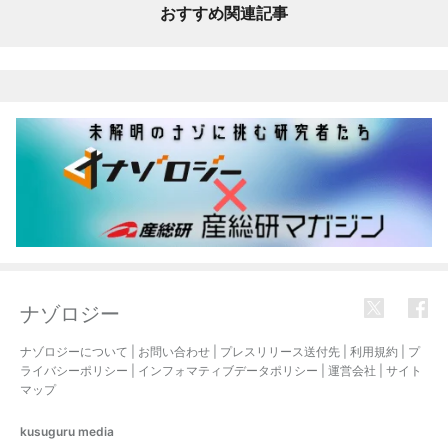
おすすめ関連記事
ナゾロジー
ナゾロジーについて
|
お問い合わせ
|
プレスリリース送付先
|
利用規約
|
プ
ライバシーポリシー
|
インフォマティブデータポリシー
|
運営会社
|
サイト
マップ
kusuguru
media