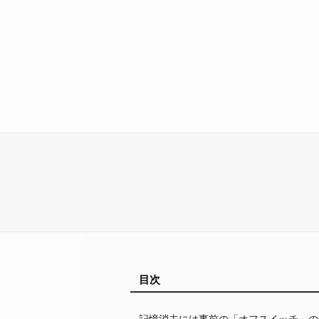
目次
記憶消去には事前の「オフスイッチ」の