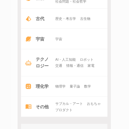
社会問題・社会哲学
古代
歴史・考古学
古生物
宇宙
宇宙
テクノ
AI・人工知能
ロボット
ロジー
交通
情報・通信
家電
理化学
物理学
量子論
数学
サブカル・アート
おもちゃ
その他
プロダクト