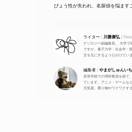
ぴょう性が失われ、名探偵を悩ます
川勝康弘
Yasu
ナゾロジー副編集長。 大学で
ですが、量子力学・社会学・
文を元にするよう心がけていま
やまがしゅんい
高等学校での理科教員を経て
ています。アニメ・ゲームな
天気屋。乗り物やワクワクす