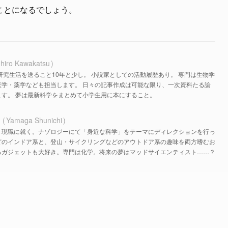
ことになるでしょう。
hiro Kawakatsu
研究生活を送ること10年と少し。 小説家としての活動履歴あり。 専門は生物学
医学・薬学なども担当します。 日々の記事作成は可能な限り、一次資料たる論
す。 夢は最新科学をまとめて小学生用に本にすること。
ち
Yamaga Shunichi
、現職に就く。ナゾロジーにて「身近な科学」をテーマにディレクションを行っ
どのインドア系と、登山・サイクリングなどのアウトドア系の趣味を両方嗜むお
るガジェットも大好き。専門は化学。将来の夢はマッドサイエンティスト……？