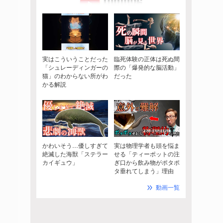
実はこういうことだった
臨死体験の正体は死ぬ間
「シュレーディンガーの
際の「爆発的な脳活動」
猫」のわからない所がわ
だった
かる解説
かわいそう…優しすぎて
実は物理学者も頭を悩ま
絶滅した海獣「ステラー
せる「ティーポットの注
カイギュウ」
ぎ口から飲み物がポタポ
タ垂れてしまう」理由
動画一覧