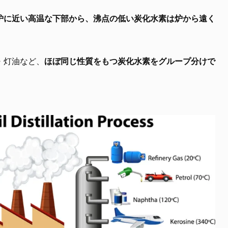
炉に近い高温な下部から、沸点の低い炭化水素は炉から遠く
。
・灯油など、
ほぼ同じ性質をもつ炭化水素をグループ分けで