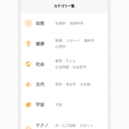
カテゴリー覧
自然
生物学
地球科学
医療
スポーツ
脳科学
健康
心理学
教育・子ども
社会
社会問題・社会哲学
古代
歴史・考古学
古生物
宇宙
宇宙
テクノ
AI・人工知能
ロボット