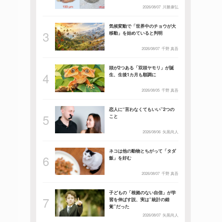
2026/08/07
川勝康弘
気候変動で「世界中のチョウが大
移動」を始めていると判明
2026/08/07
千野 真吾
頭が2つある「双頭ヤモリ」が誕
生、生後1カ月も順調に
2026/08/05
千野 真吾
恋人に“言わなくてもいい”2つの
こと
2026/08/06
矢黒尚人
ネコは他の動物とちがって「タダ
飯」を好む
2026/08/07
千野 真吾
子どもの「根拠のない自信」が学
習を伸ばす説、実は”統計の錯
覚”だった
2026/08/07
矢黒尚人