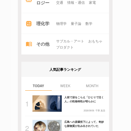
ロジー
交通
情報・通信
家電
理化学
物理学
量子論
数学
サブカル・アート
おもちゃ
その他
プロダクト
人気記事ランキング
TODAY
WEEK
MONTH
人前で涙をこらえ「ひとりで泣く
人」の性格特性が明らかに
2026/08/06
千野 真吾
広島への原爆投下によって、奇妙
な新物質が生み出されていた