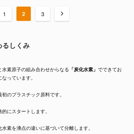
1
2
3
>
わるしくみ
と水素原子の組み合わせからなる
「炭化水素」
でできてお
になっています。
最初のプラスチック原料です。
格的にスタートします。
化水素を沸点の違いに基づいて分離します。