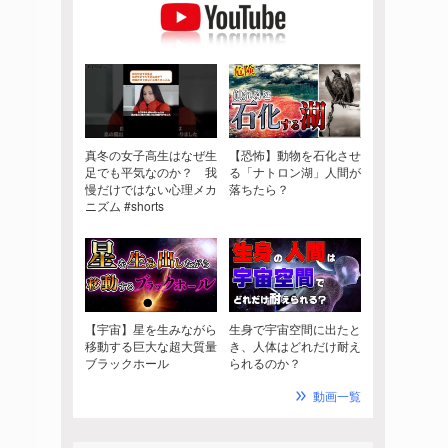
真冬の女子高生はなぜ生
【恐怖】動物を石化させ
足でも平気なのか？ 我
る「ナトロン湖」人間が
慢だけではない心理メカ
落ちたら？
ニズム #shorts
【宇宙】星を生みながら
生身で宇宙空間に出たと
移動する巨大な超大質量
き、人体はどれだけ耐え
ブラックホール
られるのか？
動画一覧