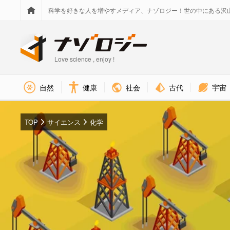
科学を好きな人を増やすメディア、ナゾロジー！世の中にある沢
Love science , enjoy !
社会
古代
宇宙
自然
健康
TOP
サイエンス
化学