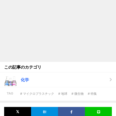
この記事のカテゴリ
化学
TAG
# マイクロプラスチック
# 地球
# 微生物
# 特集