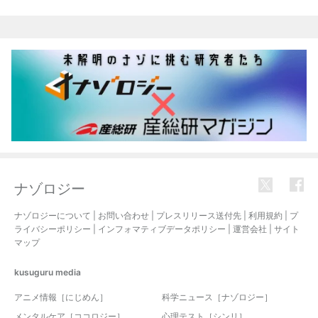
ナゾロジー
ナゾロジーについて
|
お問い合わせ
|
プレスリリース送付先
|
利用規約
|
プ
ライバシーポリシー
|
インフォマティブデータポリシー
|
運営会社
|
サイト
マップ
kusuguru
media
アニメ情報［にじめん］
科学ニュース［ナゾロジー］
メンタルケア［ココロジー］
心理テスト［シンリ］