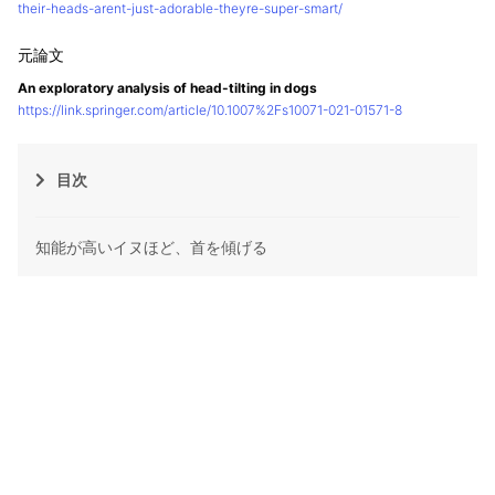
their-heads-arent-just-adorable-theyre-super-smart/
An exploratory analysis of head-tilting in dogs
https://link.springer.com/article/10.1007%2Fs10071-021-01571-8
目次
知能が高いイヌほど、首を傾げる