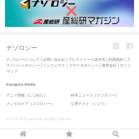
ナゾロジー
ナゾロジーについて
|
お問い合わせ
|
プレスリリース送付先
|
利用規約
|
プ
ライバシーポリシー
|
インフォマティブデータポリシー
|
運営会社
|
サイト
マップ
kusuguru
media
アニメ情報［にじめん］
科学ニュース［ナゾロジー］
メンタルケア［ココロジー］
心理テスト［シンリ］
© 2017-2026 nazology. all rights reserved.