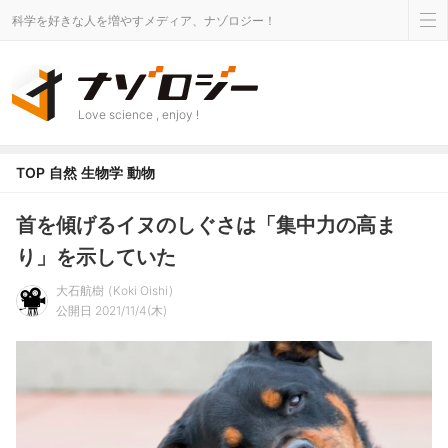
科学を好きな人を増やすメディア、ナゾロジー！
Love science , enjoy !
TOP
自然
生物学
動物
首を傾げるイヌのしぐさは「集中力の高ま
り」を示していた
大石航樹
Koki Oishi
公開日 2021/11/4(木)