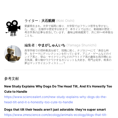
大石航樹
Koki Oishi
愛媛県生まれ。大学で福岡に移り、大学院ではフランス哲学を学びまし
た。 他に、生物学や歴史学が好きで、本サイトでは主に、動植物や歴史・
考古学系の記事を担当しています。 趣味は映画鑑賞で、月に30〜40本観る
ことも。
やまがしゅんいち
Yamaga Shunichi
高等学校での理科教員を経て、現職に就く。ナゾロジーにて「身近な科
学」をテーマにディレクションを行っています。アニメ・ゲームなどのイ
ンドア系と、登山・サイクリングなどのアウトドア系の趣味を両方嗜むお
天気屋。乗り物やワクワクするガジェットも大好き。専門は化学。将来の
夢はマッドサイエンティスト……？
New Study Explains Why Dogs Do The Head Tilt, And It’s Honestly Too
Cute to Handle
https://www.sciencealert.com/new-study-explains-why-dogs-do-the-
head-tilt-and-it-s-honestly-too-cute-to-handle
Dogs that tilt their heads aren’t just adorable: they’re super smart
https://www.zmescience.com/ecology/animals-ecology/dogs-that-tilt-