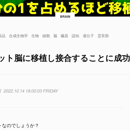
BRAIN
薬品
合成生物学
生物
細胞
脳
臓器
認知
遺伝子
霊長類
ット脳に移植し接合することに成功
2022.10.14 18:00:03 FRIDAY
トなのでしょうか？