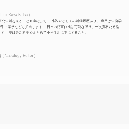
hiro Kawakatsu
研究生活を送ること10年と少し。 小説家としての活動履歴あり。 専門は生物学
医学・薬学なども担当します。 日々の記事作成は可能な限り、一次資料たる論
す。 夢は最新科学をまとめて小学生用に本にすること。
部
Nazology Editor