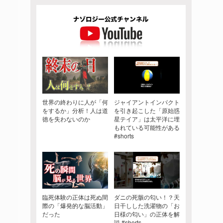
世界の終わりに人が「何
ジャイアントインパクト
をするか」分析！人は道
を引き起こした「原始惑
徳を失わないのか
星テイア」は太平洋に埋
もれている可能性がある
#shorts
臨死体験の正体は死ぬ間
ダニの死骸の匂い！？天
際の「爆発的な脳活動」
日干しした洗濯物の「お
だった
日様の匂い」の正体を解
説 #shorts