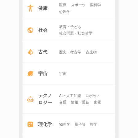
医療
スポーツ
脳科学
健康
心理学
教育・子ども
社会
社会問題・社会哲学
古代
歴史・考古学
古生物
宇宙
宇宙
テクノ
AI・人工知能
ロボット
ロジー
交通
情報・通信
家電
理化学
物理学
量子論
数学