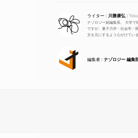
川勝康弘
Yasu
ナゾロジー副編集長。 大学で
ですが、量子力学・社会学・
文を元にするよう心がけていま
ナゾロジー 編集