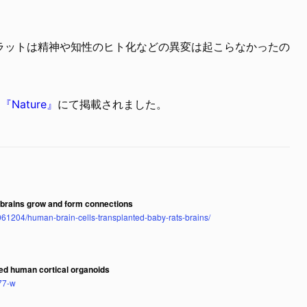
。
ラットは精神や知性のヒト化などの異変は起こらなかったの
に
『Nature』
にて掲載されました。
’ brains grow and form connections
61204/human-brain-cells-transplanted-baby-rats-brains/
nted human cortical organoids
77-w