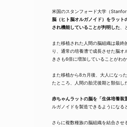
米国のスタンフォード大学（Stanford
脳（ヒト脳オルガノイド）をラット
され機能していることが判明した
、
また移植された人間の脳組織は最終
り、通常の培養漕で成長させた脳オ
きさも6倍に増加していることがわ
また移植から8カ月後、大人になっ
たところ、人間の胎児後期と類似し
赤ちゃんラットの脳を「生体培養装
ルガノイドを製造できるようになる
さらに複数種族の脳組織を結合させ