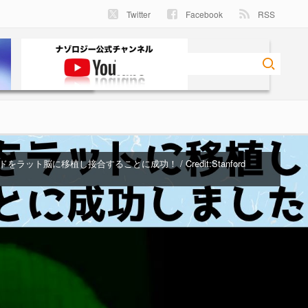
Twitter
Facebook
RSS
ラット脳に移植し接合することに成功！ / Credit:Stanford