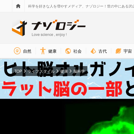
科学を好きな人を増やすメディア、ナゾロジー！世の中にある沢
Love science , enjoy !
社会
古代
宇宙
自然
健康
TOP
ライフスタイル
健康
脳科学