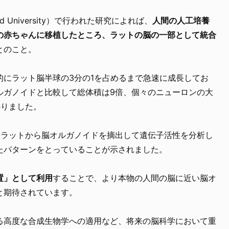
 University）で行われた研究によれば、
人間の人工培養
の赤ちゃんに移植したところ、ラットの脳の一部として統合
とのこと。
的にラット脳半球の3分の1を占めるまで急速に成長してお
ルガノイドと比較して総体積は9倍、個々のニューロンの大
かりました。
たラットから脳オルガノイドを摘出して遺伝子活性を分析し
たパターンをとっていることが示されました。
置」として利用
することで、より本物の人間の脳に近い脳オ
と期待されています。
る高度な合成生物学への適用など、将来の脳科学において重