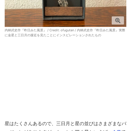
内林武史作『昨日みた風景』 / Credit: ofugutan / 内林武史作『昨日みた風景』実際
に金星と三日月の接近を見たことにインスピレーションされたもの
星はたくさんあるので、三日月と星の並びはさまざまなバ