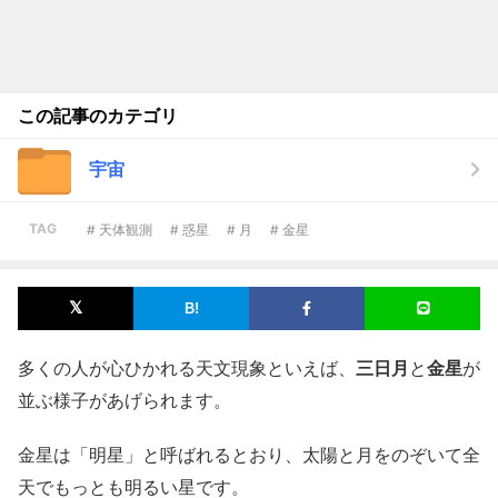
この記事のカテゴリ
宇宙
TAG
# 天体観測
# 惑星
# 月
# 金星
多くの人が心ひかれる天文現象といえば、
三日月
と
金星
が
並ぶ様子があげられます。
金星は「明星」と呼ばれるとおり、太陽と月をのぞいて全
天でもっとも明るい星です。