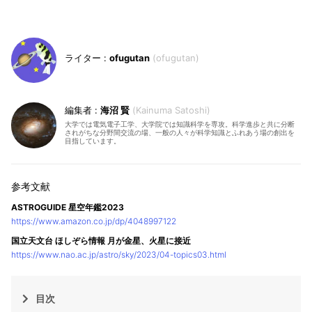
ofugutan
ofugutan
海沼 賢
Kainuma Satoshi
大学では電気電子工学、大学院では知識科学を専攻。科学進歩と共に分断
されがちな分野間交流の場、一般の人々が科学知識とふれあう場の創出を
目指しています。
ASTROGUIDE 星空年鑑2023
https://www.amazon.co.jp/dp/4048997122
国立天文台 ほしぞら情報 月が金星、火星に接近
https://www.nao.ac.jp/astro/sky/2023/04-topics03.html
目次