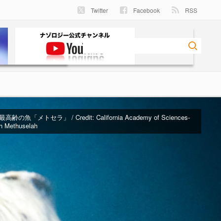
Twitter
Facebook
RSS
齢の魚「メトセラ」 / Credit:
California Academy of Sciences-
sh Methuselah