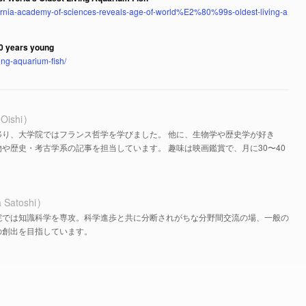
ifornia-academy-of-sciences-reveals-age-of-world%E2%80%99s-oldest-living-a
00 years young
ing-aquarium-fish/
 Oishi
移り、大学院ではフランス哲学を学びました。 他に、生物学や歴史学が好き
や歴史・考古学系の記事を担当しています。 趣味は映画鑑賞で、月に30〜40
 Satoshi
院では知識科学を専攻。科学進歩と共に分断されがちな分野間交流の場、一般の
の創出を目指しています。