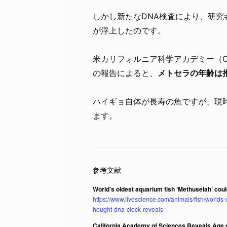
しかし新たなDNA検査により、研究
が浮上したのです。
米カリフォルニア科学アカデミー（C
の報告によると、
メトセラの年齢は推
ハイギョ自体が長寿の魚ですが、現
ます。
World’s oldest aquarium fish ‘Methuselah’ coul
https://www.livescience.com/animals/fish/worlds
hought-dna-clock-reveals
California Academy of Sciences Reveals Age o