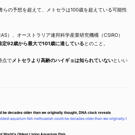
者らの予想を超えて、メトセラは100歳を超えている可能性
AS）、オーストラリア連邦科学産業研究機構（CSIRO）
定92歳から最大で101歳に達している
とのこと。
時点で
メトセラより高齢のハイギョは知られていない
といい
d be decades older than we originally thought, DNA clock reveals
-oldest-aquarium-fish-methuselah-could-be-decades-older-than-we-originally-t
f World’s Oldest Living Aquarium Fish