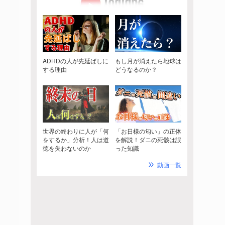
ADHDの人が先延ばしに
もし月が消えたら地球は
する理由
どうなるのか？
世界の終わりに人が「何
「お日様の匂い」の正体
をするか」分析！人は道
を解説！ダニの死骸は誤
徳を失わないのか
った知識
動画一覧