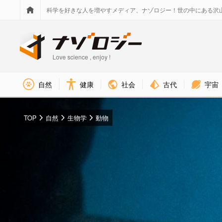
科学を好きな人を増やすメディア、ナゾロジー！世の中にある沢
Love science , enjoy !
社会
古代
宇宙
自然
健康
TOP
自然
生物学
動物