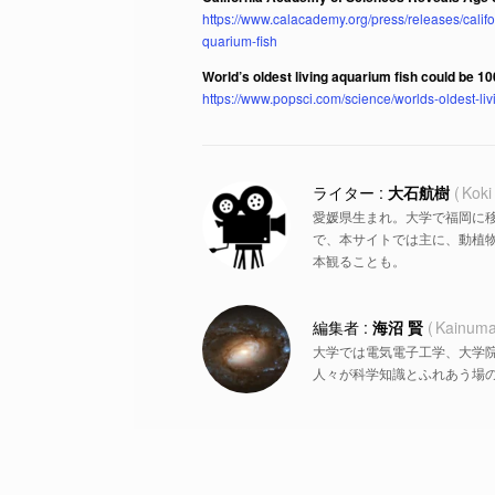
https://www.calacademy.org/press/releases/cal
quarium-fish
World’s oldest living aquarium fish could be 1
https://www.popsci.com/science/worlds-oldest-liv
大石航樹
Koki
愛媛県生まれ。大学で福岡に
で、本サイトでは主に、動植物
本観ることも。
海沼 賢
Kainuma
大学では電気電子工学、大学
人々が科学知識とふれあう場