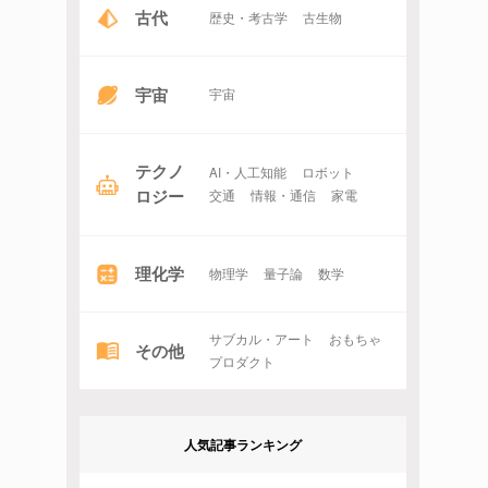
古代
歴史・考古学
古生物
宇宙
宇宙
テクノ
AI・人工知能
ロボット
ロジー
交通
情報・通信
家電
理化学
物理学
量子論
数学
サブカル・アート
おもちゃ
その他
プロダクト
人気記事ランキング