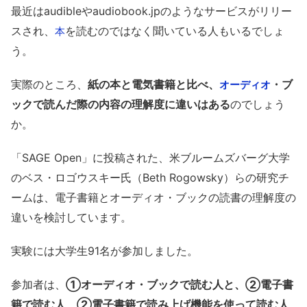
最近はaudibleやaudiobook.jpのようなサービスがリリー
スされ、
を読むのではなく聞いている人もいるでしょ
本
う。
実際のところ、
紙の本と電気書籍と比べ、
・ブ
オーディオ
ックで読んだ際の
内容の理解度に違いはある
のでしょう
か。
「SAGE Open」に投稿された、米ブルームズバーグ大学
のベス・ロゴウスキー氏（Beth Rogowsky）らの研究チ
ームは、電子書籍とオーディオ・ブックの読書の理解度の
違いを検討しています。
実験には大学生91名が参加しました。
参加者は、
①オーディオ・ブックで読む人と、②電子書
籍で読む人、②電子書籍で読み上げ機能を使って読む人