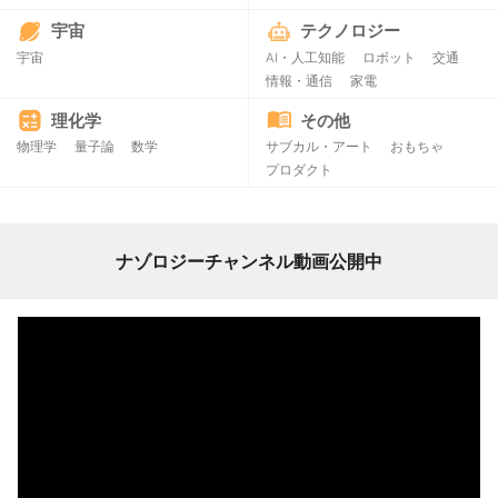
宇宙
テクノロジー
宇宙
AI・人工知能
ロボット
交通
情報・通信
家電
理化学
その他
物理学
量子論
数学
サブカル・アート
おもちゃ
プロダクト
ナゾロジーチャンネル動画公開中