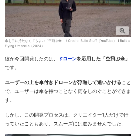
傘を手に持たなくてもよい「空飛ぶ傘」 / Credit:
I Build Stuff（YouTube）_I Built a
Flying Umbrella（2024）
彼が今回開発したのは、
を応用した「空飛ぶ傘」
ドローン
です。
ユーザーの上を傘付きドローンが浮遊して追いかける
こと
で、ユーザーは傘を持つことなく雨をしのぐことができま
す。
しかし、この開発プロセスは、クリエイター1人だけで行
っていたこともあり、スムーズには進みませんでした。