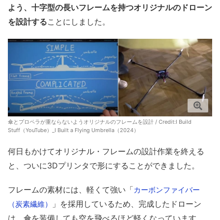
よう、十字型の長いフレームを持つオリジナルのドローン
を設計する
ことにしました。
傘とプロペラが重ならないようオリジナルのフレームを設計 / Credit:
I Build
Stuff（YouTube）_I Built a Flying Umbrella（2024）
何日もかけてオリジナル・フレームの設計作業を終える
と、ついに3Dプリンタで形にすることができました。
フレームの素材には、軽くて強い「
カーボンファイバー
」を採用しているため、完成したドローン
（炭素繊維）
は、傘を装備しても空を飛べるほど軽くなっています。