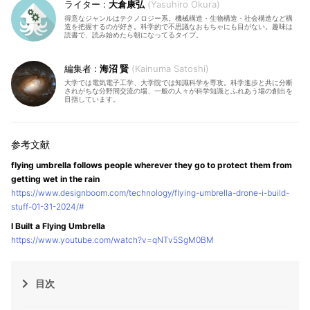
大倉康弘
Yasuhiro Okura
得意なジャンルはテクノロジー系。機械構造・生物構造・社会構造など構
造を把握するのが好き。科学的で不思議なおもちゃにも目がない。趣味は
読書で、読み始めたら朝になってるタイプ。
海沼 賢
Kainuma Satoshi
大学では電気電子工学、大学院では知識科学を専攻。科学進歩と共に分断
されがちな分野間交流の場、一般の人々が科学知識とふれあう場の創出を
目指しています。
flying umbrella follows people wherever they go to protect them from
getting wet in the rain
https://www.designboom.com/technology/flying-umbrella-drone-i-build-
stuff-01-31-2024/#
I Built a Flying Umbrella
https://www.youtube.com/watch?v=qNTv5SgM0BM
目次