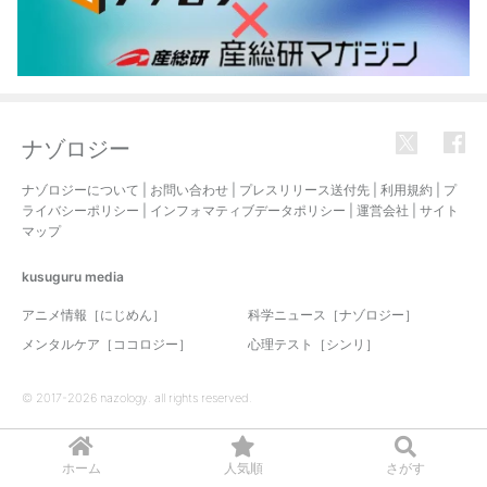
ナゾロジー
ナゾロジーについて
|
お問い合わせ
|
プレスリリース送付先
|
利用規約
|
プ
ライバシーポリシー
|
インフォマティブデータポリシー
|
運営会社
|
サイト
マップ
kusuguru
media
アニメ情報［にじめん］
科学ニュース［ナゾロジー］
メンタルケア［ココロジー］
心理テスト［シンリ］
© 2017-2026 nazology. all rights reserved.
ホーム
人気順
さがす