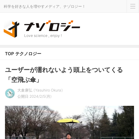
科学を好きな人を増やすメディア、ナゾロジー！
Love science , enjoy !
TOP
テクノロジー
ユーザーが濡れないよう頭上をついてくる
「空飛ぶ傘」
大倉康弘
Yasuhiro Okura
公開日 2024/2/5(月)