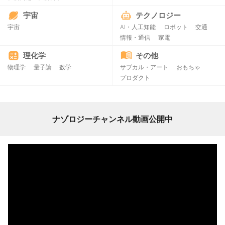
宇宙
テクノロジー
宇宙
AI・人工知能
ロボット
交通
情報・通信
家電
理化学
その他
物理学
量子論
数学
サブカル・アート
おもちゃ
プロダクト
ナゾロジーチャンネル動画公開中