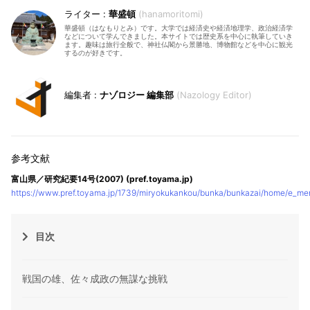
華盛頓
hanamoritomi
華盛頓（はなもりとみ）です。大学では経済史や経済地理学、政治経済学
などについて学んできました。本サイトでは歴史系を中心に執筆していき
ます。趣味は旅行全般で、神社仏閣から景勝地、博物館などを中心に観光
するのが好きです。
ナゾロジー 編集部
Nazology Editor
富山県／研究紀要14号(2007) (pref.toyama.jp)
https://www.pref.toyama.jp/1739/miryokukankou/bunka/bunkazai/home/e_me
目次
戦国の雄、佐々成政の無謀な挑戦