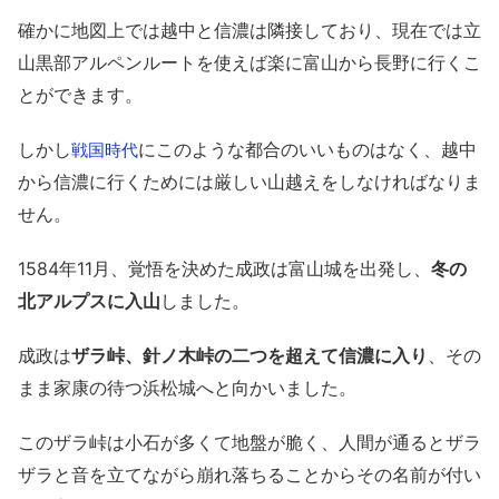
確かに地図上では越中と信濃は隣接しており、現在では立
山黒部アルペンルートを使えば楽に富山から長野に行くこ
とができます。
しかし
にこのような都合のいいものはなく、越中
戦国時代
から信濃に行くためには厳しい山越えをしなければなりま
せん。
1584年11月、覚悟を決めた成政は富山城を出発し、
冬の
北アルプスに入山
しました。
成政は
ザラ峠、針ノ木峠の二つを超えて信濃に入り
、その
まま家康の待つ浜松城へと向かいました。
このザラ峠は小石が多くて地盤が脆く、人間が通るとザラ
ザラと音を立てながら崩れ落ちることからその名前が付い