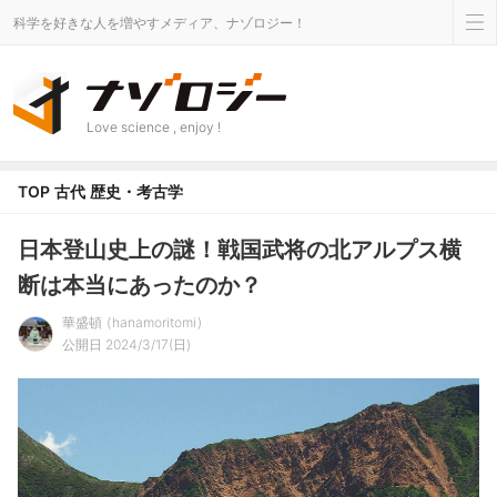
科学を好きな人を増やすメディア、ナゾロジー！
Love science , enjoy !
TOP
古代
歴史・考古学
日本登山史上の謎！戦国武将の北アルプス横
断は本当にあったのか？
華盛頓
hanamoritomi
公開日 2024/3/17(日)