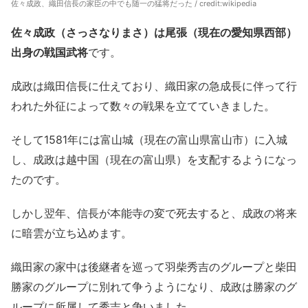
佐々成政、織田信長の家臣の中でも随一の猛将だった / credit:
wikipedia
佐々成政（さっさなりまさ）は尾張（現在の愛知県西部）
出身の戦国武将
です。
成政は織田信長に仕えており、織田家の急成長に伴って行
われた外征によって数々の戦果を立てていきました。
そして1581年には富山城（現在の富山県富山市）に入城
し、成政は越中国（現在の富山県）を支配するようになっ
たのです。
しかし翌年、信長が本能寺の変で死去すると、成政の将来
に暗雲が立ち込めます。
織田家の家中は後継者を巡って羽柴秀吉のグループと柴田
勝家のグループに別れて争うようになり、成政は勝家のグ
ループに所属して秀吉と争いました。