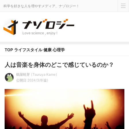
科学を好きな人を増やすメディア、ナゾロジー！
Love science , enjoy !
TOP
ライフスタイル
健康
心理学
人は音楽を身体のどこで感じているのか？
鶴屋蛙芽
Tsuruya Kame
公開日 2024/3/8(金)